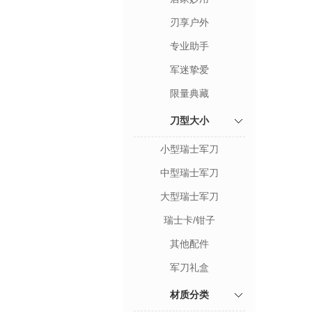
刃享户外
专业助手
军迷挚爱
限量典藏
刀型大小
小型瑞士军刀
中型瑞士军刀
大型瑞士军刀
瑞士卡/钳子
其他配件
军刀礼盒
材质分类