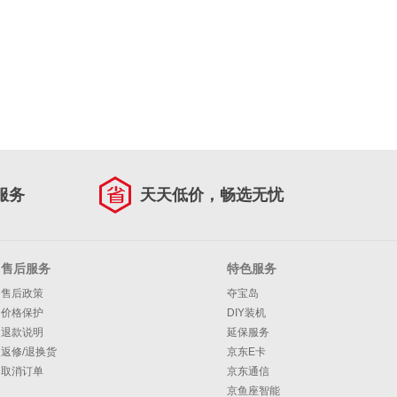
服务
天天低价，畅选无忧
售后服务
特色服务
售后政策
夺宝岛
价格保护
DIY装机
退款说明
延保服务
返修/退换货
京东E卡
取消订单
京东通信
京鱼座智能