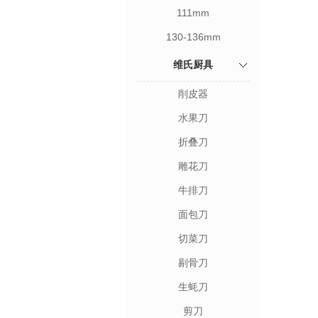
111mm
130-136mm
维氏厨具
削皮器
水果刀
折叠刀
雕花刀
牛排刀
面包刀
切菜刀
剔骨刀
生蚝刀
剪刀