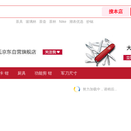
茶具
玻璃杯
茶壶
茶杯
Nike
潮表优选
炒锅
卡 钳
厨具
功能剪 钳
军刀尺寸
努力加载中，请稍后...