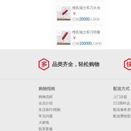
维氏瑞士军刀大当
5
家15项多功能水果
￥
刀刀折叠刀红色
20000
已有
人评价
1.4713
维氏瑞士军刀羽量
6
拳击手8项多功能水
￥
果刀刀折叠刀红色
100000
已有
人评价
0.2303
品类齐全，轻松购物
购物指南
配送方式
购物流程
上门自提
会员介绍
211限时达
生活旅行/团购
配送服务查
常见问题
配送费收取
大家电
联系客服