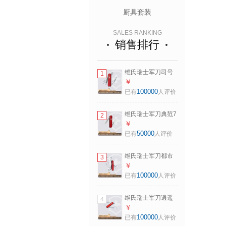
厨具套装
SALES RANKING
销售排行
维氏瑞士军刀司号
1
员9项多功能水果刀
￥
刀折叠刀红色
100000
已有
人评价
0.6163
维氏瑞士军刀典范7
2
项多功能水果刀刀
￥
折叠刀时尚红
50000
已有
人评价
0.6223.G
维氏瑞士军刀都市
3
猎人15项多功能水
￥
果刀刀折叠刀红色
100000
已有
人评价
1.3713
维氏瑞士军刀逍遥
4
派10项多功能刀水
￥
果刀折叠刀红色
100000
已有
人评价
0.6363-012.6