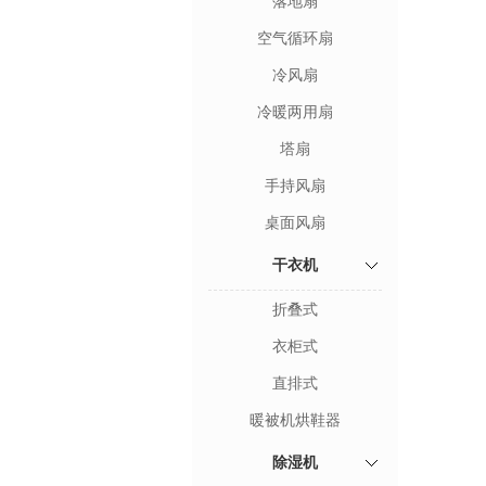
落地扇
空气循环扇
冷风扇
冷暖两用扇
塔扇
手持风扇
桌面风扇
干衣机
折叠式
衣柜式
直排式
暖被机烘鞋器
除湿机