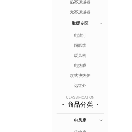
热雾加湿器
无雾加湿器
取暖专区
电油汀
踢脚线
暖风机
电热膜
欧式快热炉
远红外
CLASSIFICATION
商品分类
电风扇