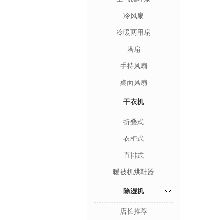
冷风扇
冷暖两用扇
塔扇
手持风扇
桌面风扇
干衣机
折叠式
衣柜式
直排式
暖被机烘鞋器
除湿机
店长推荐