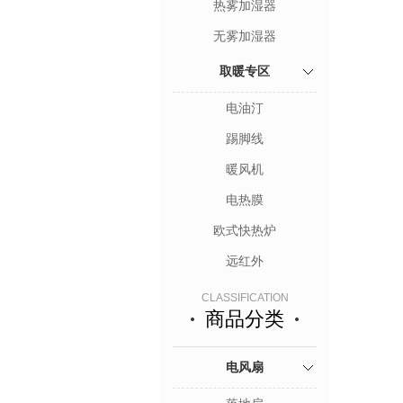
热雾加湿器
无雾加湿器
取暖专区
电油汀
踢脚线
暖风机
电热膜
欧式快热炉
远红外
CLASSIFICATION
商品分类
电风扇