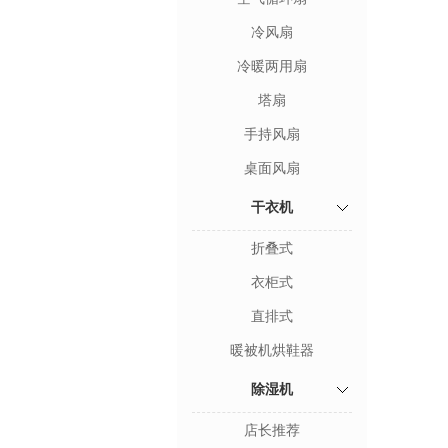
冷风扇
冷暖两用扇
塔扇
手持风扇
桌面风扇
干衣机
折叠式
衣柜式
直排式
暖被机烘鞋器
除湿机
店长推荐