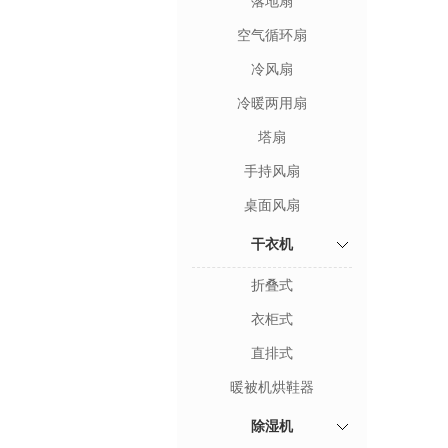
落地扇
空气循环扇
冷风扇
冷暖两用扇
塔扇
手持风扇
桌面风扇
干衣机
折叠式
衣柜式
直排式
暖被机烘鞋器
除湿机