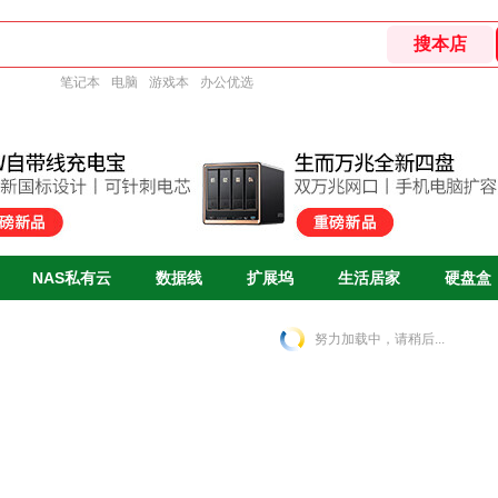
笔记本
电脑
游戏本
办公优选
NAS私有云
数据线
扩展坞
生活居家
硬盘盒
努力加载中，请稍后...