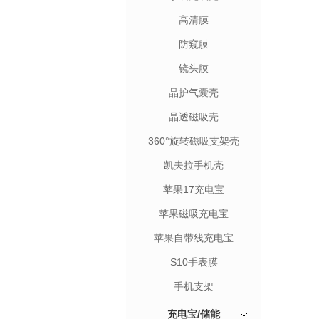
高清膜
防窥膜
镜头膜
晶护气囊壳
晶透磁吸壳
360°旋转磁吸支架壳
凯夫拉手机壳
苹果17充电宝
苹果磁吸充电宝
苹果自带线充电宝
S10手表膜
手机支架
充电宝/储能