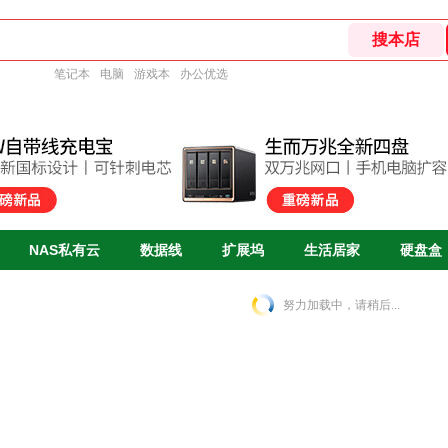
笔记本
电脑
游戏本
办公优选
NAS私有云
数据线
扩展坞
生活居家
硬盘盒
努力加载中，请稍后...