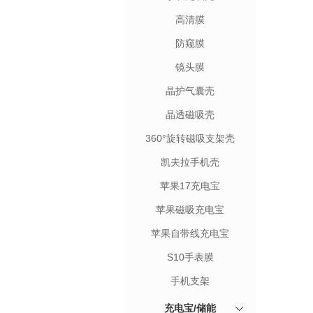
高清膜
防窥膜
镜头膜
晶护气囊壳
晶透磁吸壳
360°旋转磁吸支架壳
凯夫拉手机壳
苹果17充电宝
苹果磁吸充电宝
苹果自带线充电宝
S10手表膜
手机支架
充电宝/储能