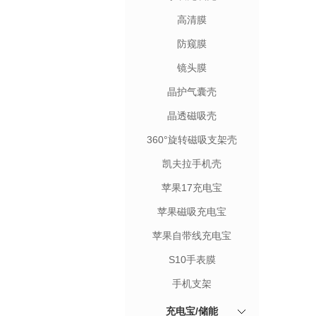
高清膜
防窥膜
镜头膜
晶护气囊壳
晶透磁吸壳
360°旋转磁吸支架壳
凯夫拉手机壳
苹果17充电宝
苹果磁吸充电宝
苹果自带线充电宝
S10手表膜
手机支架
充电宝/储能