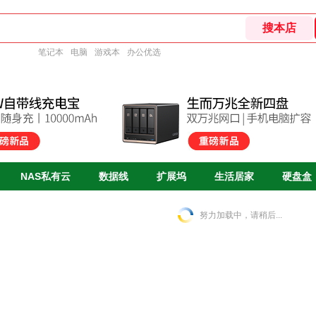
笔记本
电脑
游戏本
办公优选
NAS私有云
数据线
扩展坞
生活居家
硬盘盒
努力加载中，请稍后...