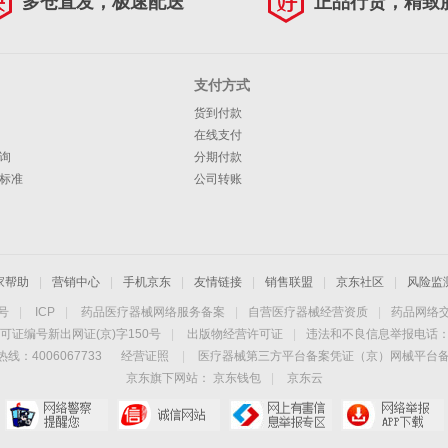
多仓直发，极速配送
正品行货，精致
支付方式
货到付款
在线支付
询
分期付款
标准
公司转账
家帮助
|
营销中心
|
手机京东
|
友情链接
|
销售联盟
|
京东社区
|
风险监
4号
|
ICP
|
药品医疗器械网络服务备案
|
自营医疗器械经营资质
|
药品网络
可证编号新出网证(京)字150号
|
出版物经营许可证
|
违法和不良信息举报电话：40
线：4006067733
经营证照
|
医疗器械第三方平台备案凭证（京）网械平台备字（
京东旗下网站：
京东钱包
|
京东云