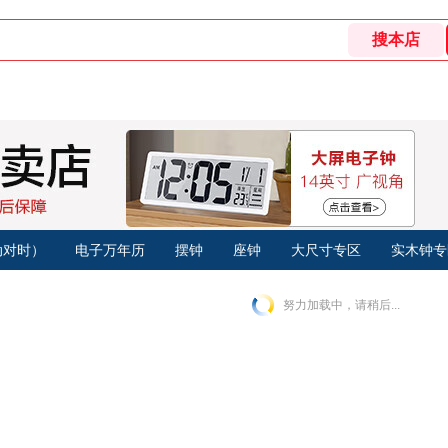
动对时）
电子万年历
摆钟
座钟
大尺寸专区
实木钟专
努力加载中，请稍后...