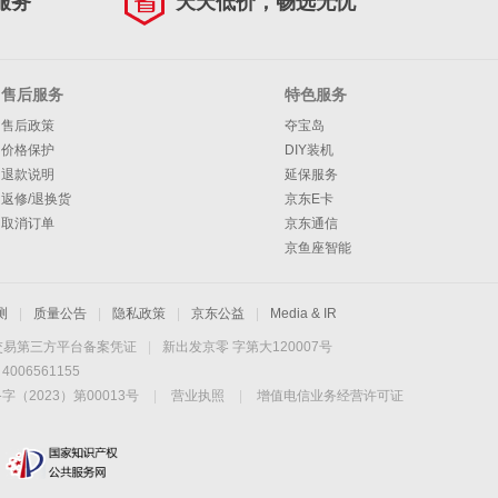
服务
天天低价，畅选无忧
售后服务
特色服务
售后政策
夺宝岛
价格保护
DIY装机
退款说明
延保服务
返修/退换货
京东E卡
取消订单
京东通信
京鱼座智能
测
|
质量公告
|
隐私政策
|
京东公益
|
Media & IR
交易第三方平台备案凭证
|
新出发京零 字第大120007号
06561155
2023）第00013号
|
营业执照
|
增值电信业务经营许可证