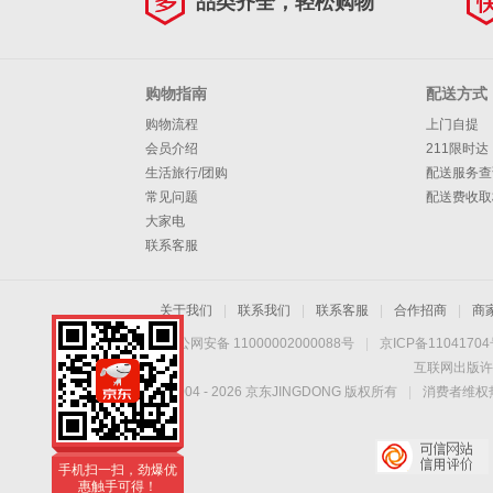
品类齐全，轻松购物
购物指南
配送方式
购物流程
上门自提
会员介绍
211限时达
生活旅行/团购
配送服务查
常见问题
配送费收取
大家电
联系客服
关于我们
|
联系我们
|
联系客服
|
合作招商
|
商
京公网安备 11000002000088号
|
京ICP备1104170
互联网出版许
Copyright © 2004 -
2026
京东JINGDONG 版权所有
|
消费者维权热
手机扫一扫，劲爆优
惠触手可得！
手机扫一扫，劲爆优
惠触手可得！