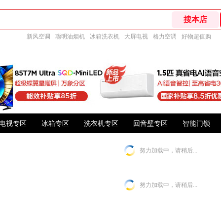
新风空调
聪明油烟机
冰箱洗衣机
大屏电视
格力空调
好物超值购
电视专区
冰箱专区
洗衣机专区
回音壁专区
智能门锁
努力加载中，请稍后...
努力加载中，请稍后...