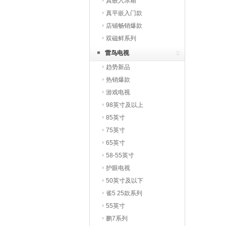
真嵌入冰箱
真平嵌入门款
店铺畅销爆款
双磁鲜系列
雷鸟电视
趋势新品
热销爆款
游戏电视
98英寸及以上
85英寸
75英寸
65英寸
58-55英寸
护眼电视
50英寸及以下
雀5 25款系列
55英寸
鹏7系列