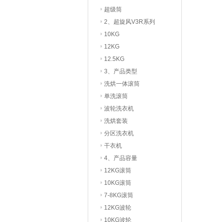
超级筒
2、超旋风V3R系列
10KG
12KG
12.5KG
3、产品类型
洗烘一体滚筒
单洗滚筒
波轮洗衣机
洗烘套装
分区洗衣机
干衣机
4、产品容量
12KG滚筒
10KG滚筒
7-8KG滚筒
12KG波轮
10KG波轮