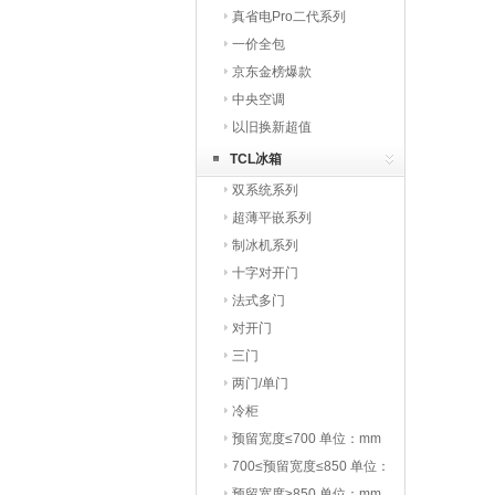
真省电Pro二代系列
一价全包
京东金榜爆款
中央空调
以旧换新超值
TCL冰箱
双系统系列
超薄平嵌系列
制冰机系列
十字对开门
法式多门
对开门
三门
两门/单门
冷柜
预留宽度≤700 单位：mm
700≤预留宽度≤850 单位：
mm
预留宽度≥850 单位：mm