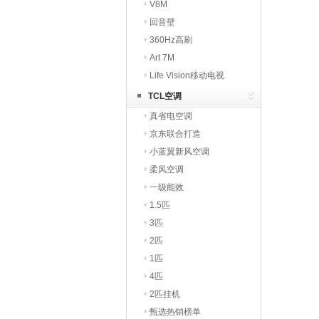
V8M
回音壁
360Hz高刷
Art 7M
Life Vision移动电视
TCL空调
真省电空调
京东联合打造
小蓝翼新风空调
柔风空调
一级能效
1.5匹
3匹
2匹
1匹
4匹
2匹挂机
甄选热销榜单