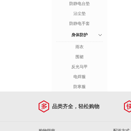
防静电台垫
沾尘垫
防静电手套
身体防护
雨衣
围裙
反光马甲
电焊服
防寒服
品类齐全，轻松购物
购物指南
配送方式