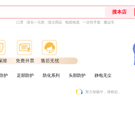
口罩
清仓一元抢
清洁用品
电线电缆
一次性手套
搬运车
防护
足部防护
防化系列
头部防护
静电无尘
努力加载中，请稍后...