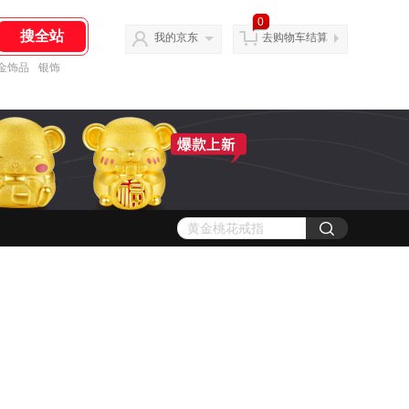
0
我的京东
去购物车结算
金饰品
银饰