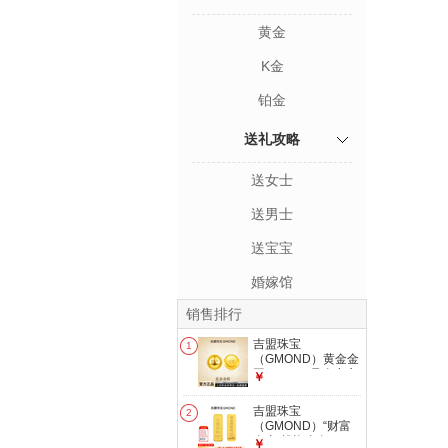
黄金
K金
铂金
送礼攻略
送女士
送男士
送宝宝
婚嫁馆
销售排行
吉盟珠宝
1
（GMOND）黄金金
豆AU9999足金实心
￥
真金豆子1g收藏节
日礼物送女友送朋友
吉盟珠宝
2
发货后不支持退换货
（GMOND）“财富
和拒收 足金金锭1g-
自由”投资金条10g
￥