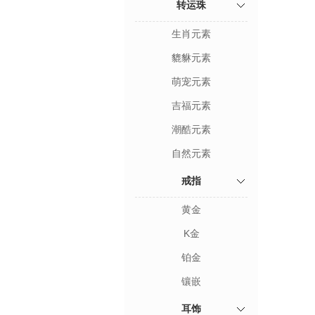
转运珠
生肖元素
貔貅元素
萌宠元素
吉福元素
潮酷元素
自然元素
戒指
黄金
K金
铂金
镶嵌
耳饰