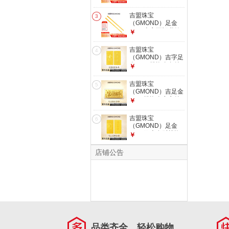
配鉴定证书
足金Au999.9黄金投
资收藏礼品七夕礼物
吉盟珠宝
3
财富自由金条 金重
（GMOND）足金
10.00g（不支持退
9999吉言百福书签
￥
换货）
黄金金条金片投资金
送老婆生日礼物七夕
吉盟珠宝
4
礼物 发货后不支持
（GMOND）吉字足
退换货和拒收 大版
金9999投资金条纯
￥
吉言书签10g【配检
金黄金投资金送老婆
测证书】
生日礼物 发货后不
吉盟珠宝
5
支持退换货和拒收
（GMOND）吉足金
5g吉字投资金-配鉴
9999投资金实心纯
￥
定证书
金生日快乐金片情侣
送礼物1g 发货后不
吉盟珠宝
6
支持退换货和拒收
（GMOND）足金
投资金片生日快乐
9999马上有财投资
￥
1g【配鉴定证书】
金条保值收藏节日送
老婆女朋友礼物 马
店铺公告
上有财金条10g【配
鉴定证书】 发货后
不支持退换货和拒收
品类齐全，轻松购物