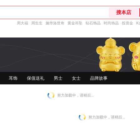
周大福
周生生
施华洛世奇
黄金吊坠
钻石饰品
时尚饰品
投资金
K
官方旗舰店
耳饰
保值送礼
男士
女士
品牌故事
努力加载中，请稍后...
努力加载中，请稍后...