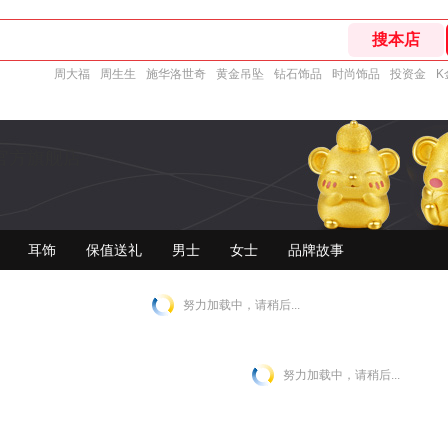
周大福
周生生
施华洛世奇
黄金吊坠
钻石饰品
时尚饰品
投资金
K
官方旗舰店
耳饰
保值送礼
男士
女士
品牌故事
努力加载中，请稍后...
努力加载中，请稍后...