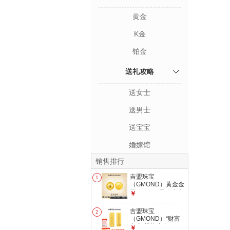
黄金
K金
铂金
送礼攻略
送女士
送男士
送宝宝
婚嫁馆
销售排行
吉盟珠宝
1
（GMOND）黄金金
豆AU9999足金实心
￥
真金豆子1g收藏节
日礼物送女友送朋友
吉盟珠宝
2
发货后不支持退换货
（GMOND）“财富
和拒收 足金金锭1g-
自由”投资金条10g
￥