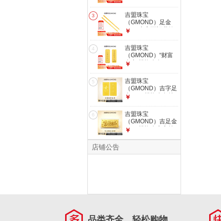
配鉴定证书
足金Au999.9黄金投
资收藏礼品七夕礼物
吉盟珠宝
3
财富自由金条 金重
（GMOND）足金
10.00g（不支持退
9999吉言百福书签
￥
换货）
黄金金条金片投资金
送老婆生日礼物七夕
吉盟珠宝
4
礼物 发货后不支持
（GMOND）“财富
退换货和拒收 大版
自由”投资金条10g
￥
吉言书签10g【配检
足金Au999.9黄金投
测证书】
资收藏礼品七夕礼物
吉盟珠宝
5
财富自由金条 金重
（GMOND）吉字足
20.00g（不支持退
金9999投资金条纯
￥
换货）
金黄金投资金送老婆
生日礼物 发货后不
吉盟珠宝
6
支持退换货和拒收
（GMOND）吉足金
5g吉字投资金-配鉴
9999投资金实心纯
￥
定证书
金生日快乐金片情侣
送礼物1g 发货后不
店铺公告
支持退换货和拒收
投资金片生日快乐
1g【配鉴定证书】
品类齐全，轻松购物