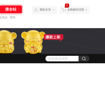
0
我的京东
去购物车结算
金饰品
银饰