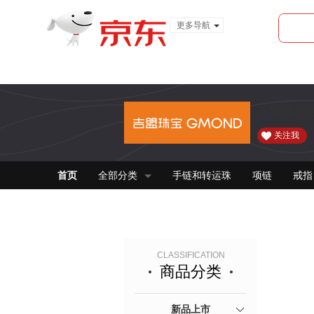
更多导航
服装城
食品
金融
吉盟珠宝
关注我
首页
全部分类
手链和转运珠
项链
戒指
CLASSIFICATION
商品分类
新品上市