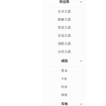
转运珠
生肖元素
貔貅元素
萌宠元素
吉福元素
潮酷元素
自然元素
戒指
黄金
K金
铂金
镶嵌
耳饰