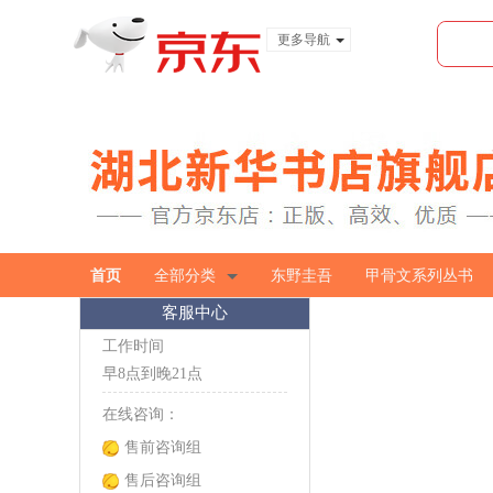
更多导航
服装城
食品
金融
首页
全部分类
东野圭吾
甲骨文系列丛书
客服中心
工作时间
早8点到晚21点
在线咨询：
售前咨询组
售后咨询组