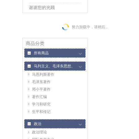
谢谢您的光顾
努力加载中，请稍后...
商品分类
所有商品
马列主义、毛泽东思想、
马恩列斯著作
邓小平理论
毛泽东著作
邓小平著作
著作汇编
学习和研究
生平和传记
政治
政治理论