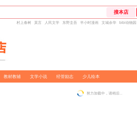
村上春树
莫言
人民文学
东野圭吾
半小时漫画
文城余华
bibi动物园
教材教辅
文学小说
经管励志
少儿绘本
努力加载中，请稍后...