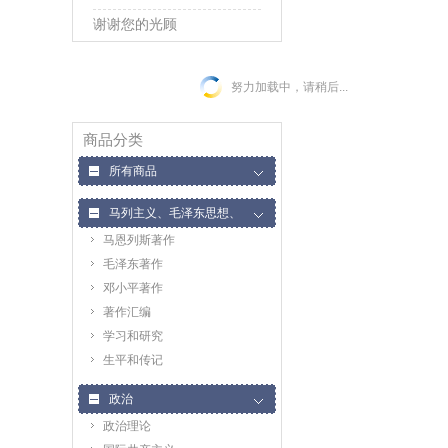
谢谢您的光顾
努力加载中，请稍后...
商品分类
所有商品
马列主义、毛泽东思想、
马恩列斯著作
邓小平理论
毛泽东著作
邓小平著作
著作汇编
学习和研究
生平和传记
政治
政治理论