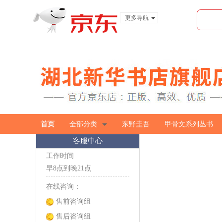
更多导航
服装城
食品
金融
首页
全部分类
东野圭吾
甲骨文系列丛书
客服中心
工作时间
早8点到晚21点
在线咨询：
售前咨询组
售后咨询组