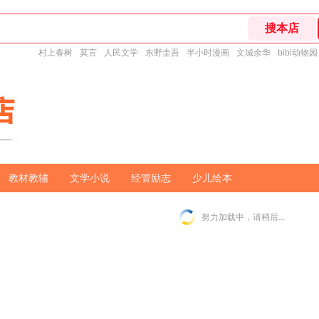
村上春树
莫言
人民文学
东野圭吾
半小时漫画
文城余华
bibi动物园
教材教辅
文学小说
经管励志
少儿绘本
努力加载中，请稍后...