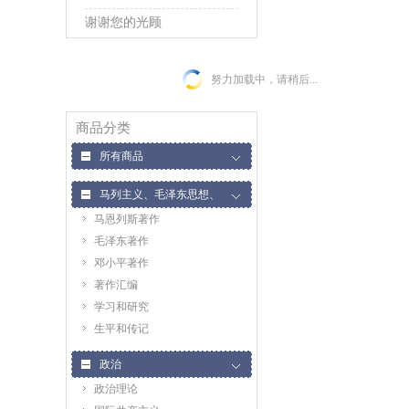
谢谢您的光顾
努力加载中，请稍后...
商品分类
所有商品
马列主义、毛泽东思想、
马恩列斯著作
邓小平理论
毛泽东著作
邓小平著作
著作汇编
学习和研究
生平和传记
政治
政治理论