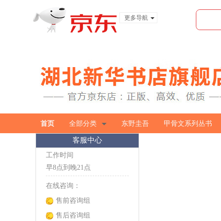
更多导航
服装城
食品
金融
首页
全部分类
东野圭吾
甲骨文系列丛书
客服中心
工作时间
早8点到晚21点
在线咨询：
售前咨询组
售后咨询组