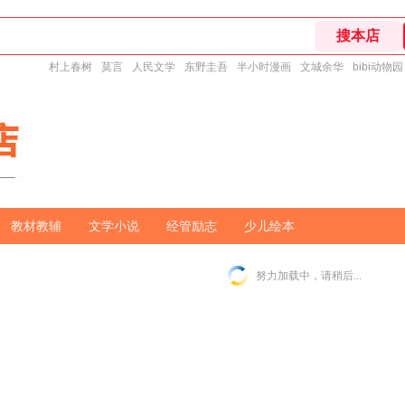
村上春树
莫言
人民文学
东野圭吾
半小时漫画
文城余华
bibi动物园
教材教辅
文学小说
经管励志
少儿绘本
努力加载中，请稍后...