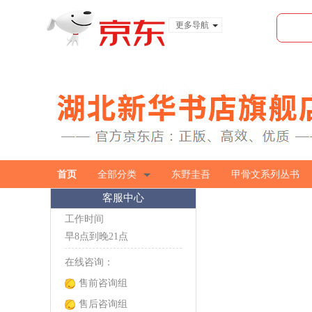
更多导航
服装城
食品
金融
首页
全部分类
东野圭吾
甲骨文系列丛书
客服中心
工作时间
早8点到晚21点
在线咨询：
售前咨询组
售后咨询组