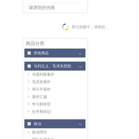
谢谢您的光顾
努力加载中，请稍后...
商品分类
所有商品
马列主义、毛泽东思想、
马恩列斯著作
邓小平理论
毛泽东著作
邓小平著作
著作汇编
学习和研究
生平和传记
政治
政治理论