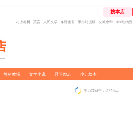
村上春树
莫言
人民文学
东野圭吾
半小时漫画
文城余华
bibi动物园
教材教辅
文学小说
经管励志
少儿绘本
努力加载中，请稍后...