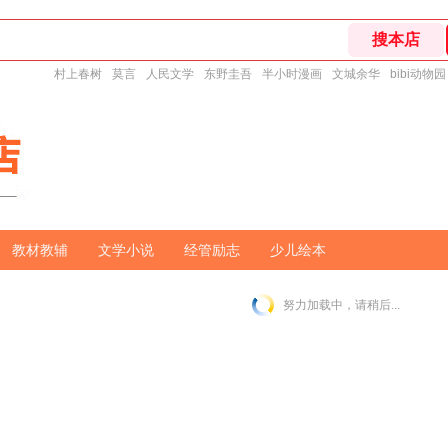
村上春树
莫言
人民文学
东野圭吾
半小时漫画
文城余华
bibi动物园
教材教辅
文学小说
经管励志
少儿绘本
努力加载中，请稍后...