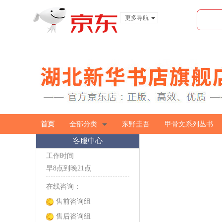
更多导航
服装城
食品
金融
首页
全部分类
东野圭吾
甲骨文系列丛书
客服中心
工作时间
早8点到晚21点
在线咨询：
售前咨询组
售后咨询组