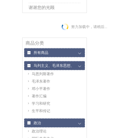
谢谢您的光顾
努力加载中，请稍后...
商品分类
所有商品
马列主义、毛泽东思想、
马恩列斯著作
邓小平理论
毛泽东著作
邓小平著作
著作汇编
学习和研究
生平和传记
政治
政治理论