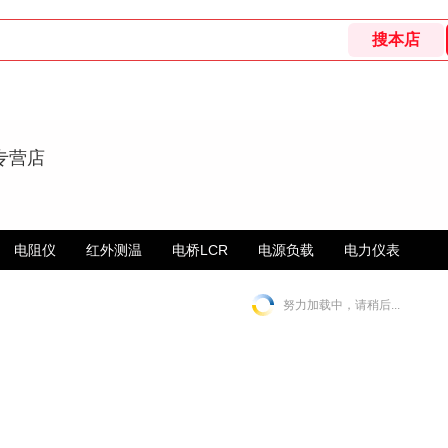
专营店
电阻仪
红外测温
电桥LCR
电源负载
电力仪表
努力加载中，请稍后...