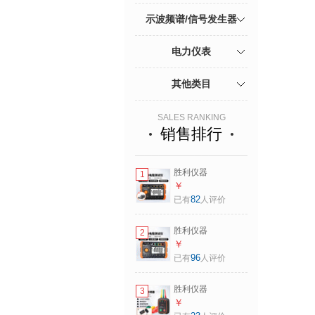
示波频谱/信号发生器
电力仪表
其他类目
SALES RANKING
销售排行
胜利仪器
1
（VICTOR）绝缘电
￥
阻测试仪VC60B+
82
已有
人评价
兆欧表
250V/500V/1000V
胜利仪器
2
数字式高压绝缘摇
（VICTOR）
￥
表 VC60B+【赠适
4105A 接地电阻测
96
已有
人评价
配器】
试仪 数显兆欧表电
250V/500V/1000V
子摇表防雷土壤率
5GΩ
胜利仪器
3
元件测量仪
（VICTOR）850D
￥
VC4105B 接地电阻
非接触式相序表 AC