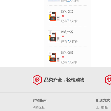
23
已有
人评价
1000Ω.1000V
三相交流电相位表
检相器 高压相序计
胜利仪器
4
测试仪 VC850E 非
（VICTOR）
￥
接触式/夹钳
5000AB 电能质量
7
已有
人评价
Φ1.5~43mm
分析仪三相电能表
5000M 电力谐波测
胜利仪器
5
试仪功率表
（VICTOR）
￥
VC5000A标配
5000AB 电能质量
7
已有
人评价
S008【7.5*13mm
分析仪三相电能表
尖小形电流钳】
5000M 电力谐波测
胜利仪器
6
试仪功率表
（VICTOR）
￥
VC5000A标配
5000AB 电能质量
7
已有
人评价
S070【φ70mm圆
分析仪三相电能表
口形电流钳】
5000M 电力谐波测
试仪功率表
品类齐全，轻松购物
VC5000A标配
S105【φ105mm圆
口形电流钳】
购物指南
配送方式
购物流程
上门自提