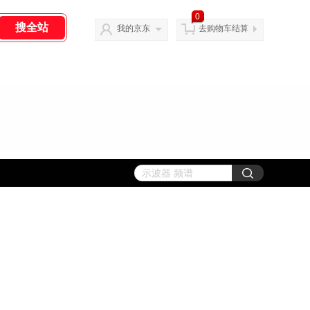
0
我的京东
去购物车结算