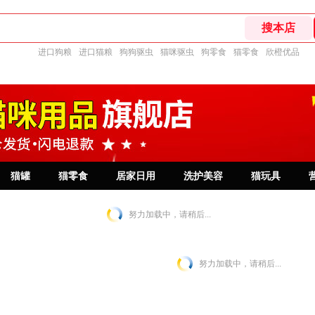
进口狗粮
进口猫粮
狗狗驱虫
猫咪驱虫
狗零食
猫零食
欣橙优品
猫罐
猫零食
居家日用
洗护美容
猫玩具
努力加载中，请稍后...
努力加载中，请稍后...