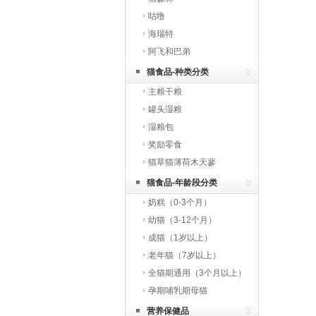
咕噜
海瑞特
阿飞和巴弟
猫食品-种类分类
主粮干粮
罐头湿粮
湿粮包
奖励零食
猫草猫薄荷木天蓼
猫食品-年龄段分类
奶糕（0-3个月）
幼猫（3-12个月）
成猫（1岁以上）
老年猫（7岁以上）
全猫期通用（3个月以上）
孕期哺乳期母猫
营养保健品