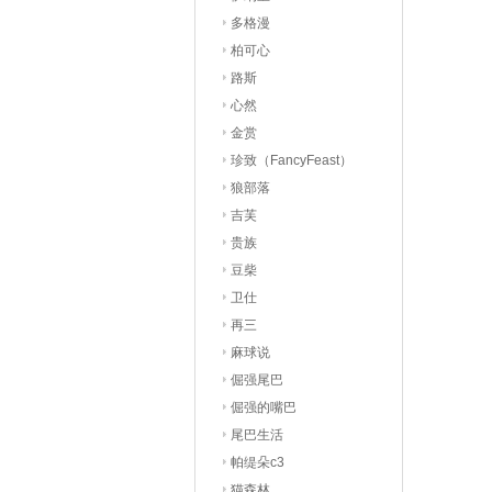
多格漫
柏可心
路斯
心然
金赏
珍致（FancyFeast）
狼部落
吉芙
贵族
豆柴
卫仕
再三
麻球说
倔强尾巴
倔强的嘴巴
尾巴生活
帕缇朵c3
猫森林