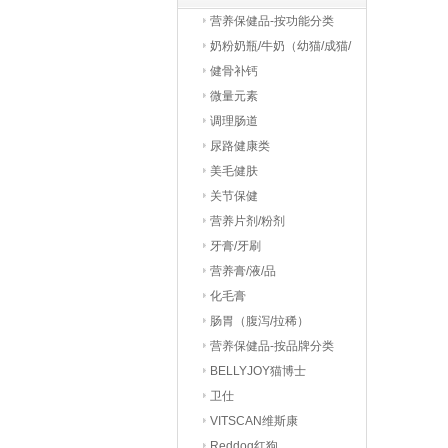
营养保健品-按功能分类
奶粉奶瓶/牛奶（幼猫/成猫/
老猫）
健骨补钙
微量元素
调理肠道
尿路健康类
美毛健肤
关节保健
营养片剂/粉剂
牙膏/牙刷
营养膏/液/品
化毛膏
肠胃（腹泻/拉稀）
营养保健品-按品牌分类
BELLYJOY猫博士
卫仕
VITSCAN维斯康
Reddog红狗