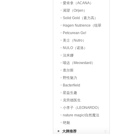
愛肯拿（ACANA）
渴望（Orijen）
Solid Gold（素力高）
Hagen Nutrience（纽翠
斯）
Petcurean Go!
美士（Nutro）
NULO（诺洛）
法米娜
喵达（Meowstard）
查尔斯
野性魅力
Bacterfield
星益生趣
（STELLA&CHEWY’S）
克劳德医生
小李子（LEONARDO）
nature magic/自然魔法
绝魅
大牌推荐