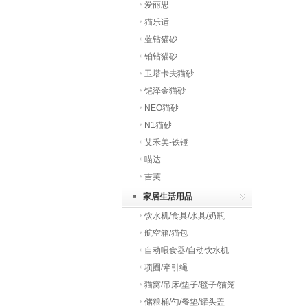
爱丽思
猫乐适
蓝钻猫砂
铂钻猫砂
卫塔卡夫猫砂
铠泽金猫砂
NEO猫砂
N1猫砂
艾禾美-铁锤
喵达
吉芙
家居生活用品
饮水机/食具/水具/奶瓶
航空箱/猫包
自动喂食器/自动饮水机
项圈/牵引绳
猫窝/吊床/垫子/毯子/猫笼
储粮桶/勺/餐垫/罐头盖