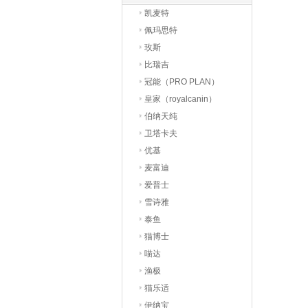
凯麦特
佩玛思特
玫斯
比瑞吉
冠能（PRO PLAN）
皇家（royalcanin）
伯纳天纯
卫塔卡夫
优基
麦富迪
爱普士
雪诗雅
泰鱼
猫博士
喵达
渔极
猫乐适
伊纳宝