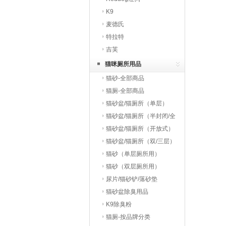
K9
麦德氏
特拉特
吉芙
猫咪厕所用品
猫砂-全部商品
猫厕-全部商品
猫砂盆/猫厕所（单层）
猫砂盆/猫厕所（半封闭/全
封闭）
猫砂盆/猫厕所（开放式）
猫砂盆/猫厕所（双/三层）
猫砂（单层厕所用）
猫砂（双层厕所用）
尿片/猫砂铲/落砂垫
猫砂盆除臭用品
K9除臭粉
猫厕-按品牌分类