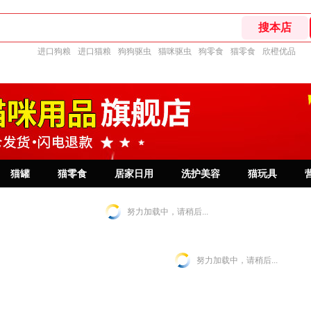
进口狗粮
进口猫粮
狗狗驱虫
猫咪驱虫
狗零食
猫零食
欣橙优品
猫罐
猫零食
居家日用
洗护美容
猫玩具
努力加载中，请稍后...
努力加载中，请稍后...