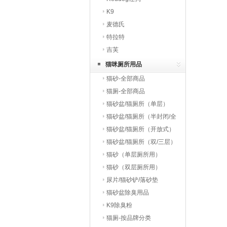
K9
麦德氏
特拉特
吉芙
猫咪厕所用品
猫砂-全部商品
猫厕-全部商品
猫砂盆/猫厕所（单层）
猫砂盆/猫厕所（半封闭/全
封闭）
猫砂盆/猫厕所（开放式）
猫砂盆/猫厕所（双/三层）
猫砂（单层厕所用）
猫砂（双层厕所用）
尿片/猫砂铲/落砂垫
猫砂盆除臭用品
K9除臭粉
猫厕-按品牌分类