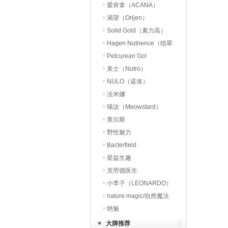
愛肯拿（ACANA）
渴望（Orijen）
Solid Gold（素力高）
Hagen Nutrience（纽翠
斯）
Petcurean Go!
美士（Nutro）
NULO（诺洛）
法米娜
喵达（Meowstard）
查尔斯
野性魅力
Bacterfield
星益生趣
（STELLA&CHEWY’S）
克劳德医生
小李子（LEONARDO）
nature magic/自然魔法
绝魅
大牌推荐