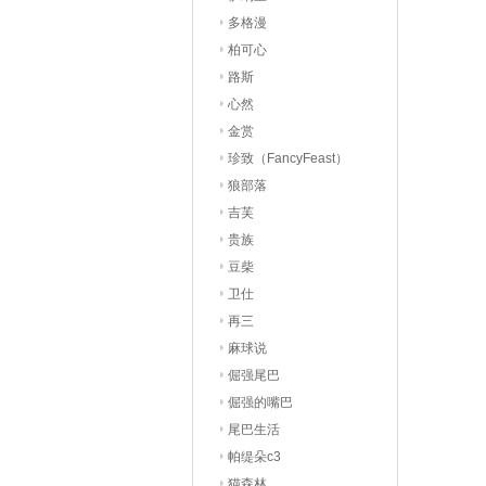
多格漫
柏可心
路斯
心然
金赏
珍致（FancyFeast）
狼部落
吉芙
贵族
豆柴
卫仕
再三
麻球说
倔强尾巴
倔强的嘴巴
尾巴生活
帕缇朵c3
猫森林