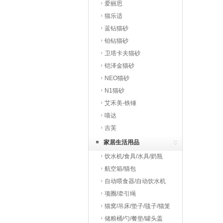
爱丽思
猫乐适
蓝钻猫砂
铂钻猫砂
卫塔卡夫猫砂
铠泽金猫砂
NEO猫砂
N1猫砂
艾禾美-铁锤
喵达
吉芙
家居生活用品
饮水机/食具/水具/奶瓶
航空箱/猫包
自动喂食器/自动饮水机
项圈/牵引绳
猫窝/吊床/垫子/毯子/猫笼
储粮桶/勺/餐垫/罐头盖