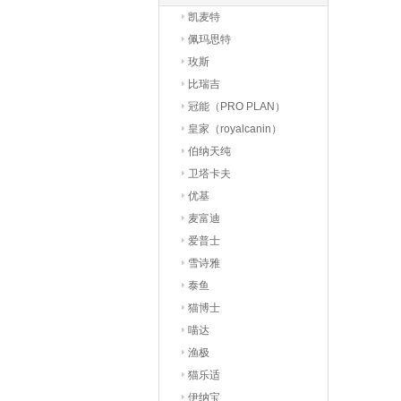
凯麦特
佩玛思特
玫斯
比瑞吉
冠能（PRO PLAN）
皇家（royalcanin）
伯纳天纯
卫塔卡夫
优基
麦富迪
爱普士
雪诗雅
泰鱼
猫博士
喵达
渔极
猫乐适
伊纳宝