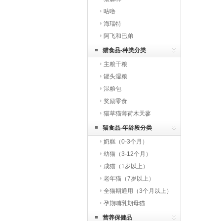
咕噜
海瑞特
阿飞和巴弟
猫食品-种类分类
主粮干粮
罐头湿粮
湿粮包
奖励零食
猫草猫薄荷木天蓼
猫食品-年龄段分类
奶糕（0-3个月）
幼猫（3-12个月）
成猫（1岁以上）
老年猫（7岁以上）
全猫期通用（3个月以上）
孕期哺乳期母猫
营养保健品