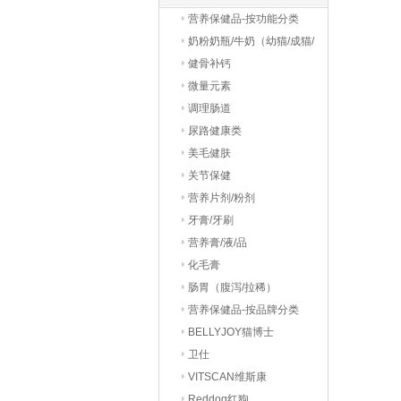
营养保健品-按功能分类
奶粉奶瓶/牛奶（幼猫/成猫/
老猫）
健骨补钙
微量元素
调理肠道
尿路健康类
美毛健肤
关节保健
营养片剂/粉剂
牙膏/牙刷
营养膏/液/品
化毛膏
肠胃（腹泻/拉稀）
营养保健品-按品牌分类
BELLYJOY猫博士
卫仕
VITSCAN维斯康
Reddog红狗