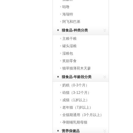
咕噜
海瑞特
阿飞和巴弟
猫食品-种类分类
主粮干粮
罐头湿粮
湿粮包
奖励零食
猫草猫薄荷木天蓼
猫食品-年龄段分类
奶糕（0-3个月）
幼猫（3-12个月）
成猫（1岁以上）
老年猫（7岁以上）
全猫期通用（3个月以上）
孕期哺乳期母猫
营养保健品