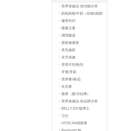
营养保健品-按功能分类
奶粉奶瓶/牛奶（幼猫/成猫/
老猫）
健骨补钙
微量元素
调理肠道
尿路健康类
美毛健肤
关节保健
营养片剂/粉剂
牙膏/牙刷
营养膏/液/品
化毛膏
肠胃（腹泻/拉稀）
营养保健品-按品牌分类
BELLYJOY猫博士
卫仕
VITSCAN维斯康
Reddog红狗