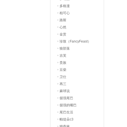
多格漫
柏可心
路斯
心然
金赏
珍致（FancyFeast）
狼部落
吉芙
贵族
豆柴
卫仕
再三
麻球说
倔强尾巴
倔强的嘴巴
尾巴生活
帕缇朵c3
猫森林