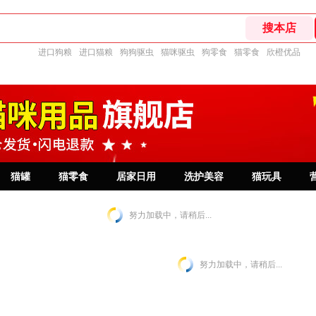
进口狗粮
进口猫粮
狗狗驱虫
猫咪驱虫
狗零食
猫零食
欣橙优品
猫罐
猫零食
居家日用
洗护美容
猫玩具
努力加载中，请稍后...
努力加载中，请稍后...