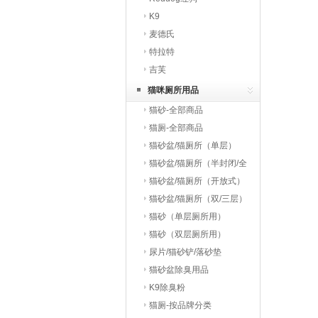
K9
麦德氏
特拉特
吉芙
猫咪厕所用品
猫砂-全部商品
猫厕-全部商品
猫砂盆/猫厕所（单层）
猫砂盆/猫厕所（半封闭/全
封闭）
猫砂盆/猫厕所（开放式）
猫砂盆/猫厕所（双/三层）
猫砂（单层厕所用）
猫砂（双层厕所用）
尿片/猫砂铲/落砂垫
猫砂盆除臭用品
K9除臭粉
猫厕-按品牌分类