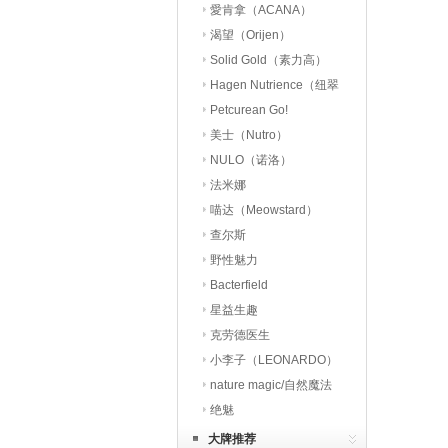
愛肯拿（ACANA）
渴望（Orijen）
Solid Gold（素力高）
Hagen Nutrience（纽翠
斯）
Petcurean Go!
美士（Nutro）
NULO（诺洛）
法米娜
喵达（Meowstard）
查尔斯
野性魅力
Bacterfield
星益生趣
（STELLA&CHEWY’S）
克劳德医生
小李子（LEONARDO）
nature magic/自然魔法
绝魅
大牌推荐