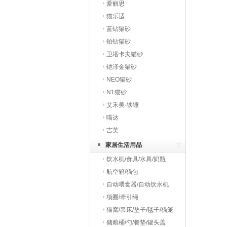
爱丽思
猫乐适
蓝钻猫砂
铂钻猫砂
卫塔卡夫猫砂
铠泽金猫砂
NEO猫砂
N1猫砂
艾禾美-铁锤
喵达
吉芙
家居生活用品
饮水机/食具/水具/奶瓶
航空箱/猫包
自动喂食器/自动饮水机
项圈/牵引绳
猫窝/吊床/垫子/毯子/猫笼
储粮桶/勺/餐垫/罐头盖