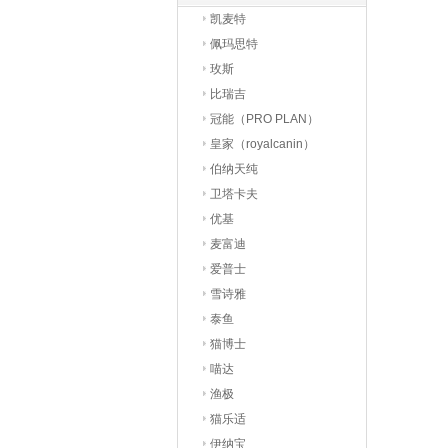
凯麦特
佩玛思特
玫斯
比瑞吉
冠能（PRO PLAN）
皇家（royalcanin）
伯纳天纯
卫塔卡夫
优基
麦富迪
爱普士
雪诗雅
泰鱼
猫博士
喵达
渔极
猫乐适
伊纳宝