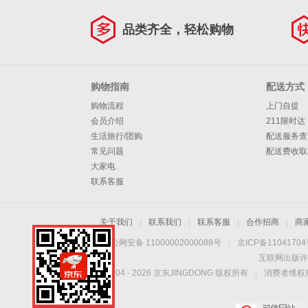
品类齐全，轻松购物
购物指南
配送方式
购物流程
上门自提
会员介绍
211限时达
生活旅行/团购
配送服务查
常见问题
配送费收取
大家电
联系客服
关于我们
|
联系我们
|
联系客服
|
合作招商
|
商
京公网安备 11000002000088号
|
京ICP备1104170
互联网出版许
Copyright © 2004 -
2026
京东JINGDONG 版权所有
|
消费者维权热
手机扫一扫，劲爆优