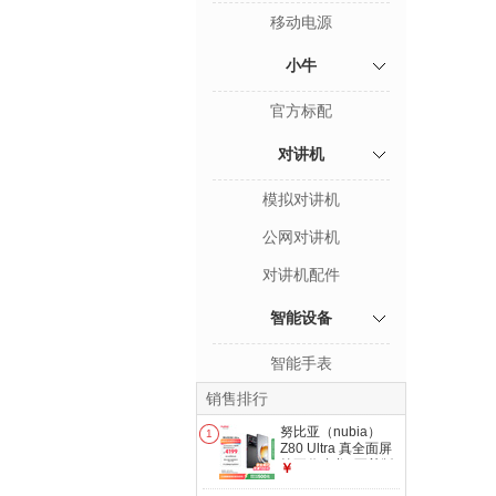
移动电源
小牛
官方标配
对讲机
模拟对讲机
公网对讲机
对讲机配件
智能设备
智能手表
销售排行
努比亚（nubia）
1
Z80 Ultra 真全面屏
第五代骁龙8至尊版
￥
红魔同款游戏引擎