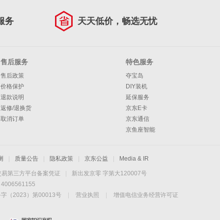
服务
天天低价，畅选无忧
售后服务
特色服务
售后政策
夺宝岛
价格保护
DIY装机
退款说明
延保服务
返修/退换货
京东E卡
取消订单
京东通信
京鱼座智能
测
|
质量公告
|
隐私政策
|
京东公益
|
Media & IR
交易第三方平台备案凭证
|
新出发京零 字第大120007号
06561155
2023）第00013号
|
营业执照
|
增值电信业务经营许可证