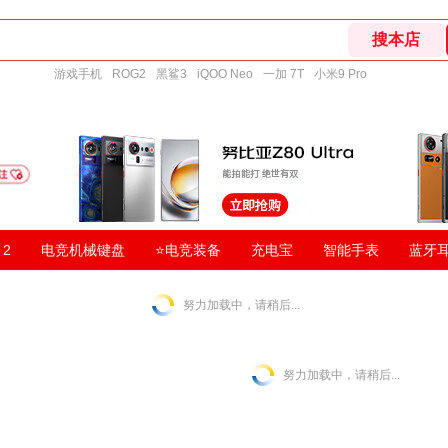
游戏手机
ROG2
黑鲨3
iQOO Neo
一加 7T
小米9 Pro
 2
电竞机械键盘
⭐电竞装备
充电宝
智能手表
蓝牙
努力加载中，请稍后...
努力加载中，请稍后...