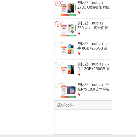
16+512 魅影黑 5G
努比亚（nubia）
2
游戏AI手机 国家补
Z70S Ultra摄影师版
贴
国家补贴 真全面屏
￥
16+512GB 暮影 骁
龙8至尊版
努比亚（nubia）
3
6600mAh 5G游戏AI
Z80 Ultra 真全面屏
手机
第五代骁龙8至尊版
￥
红魔同款游戏引擎
16+512 凝光白 5G
努比亚（nubia）小
4
游戏AI手机 国家补
牛 8GB+256GB 黛
贴
青 一亿像素高清主
￥
摄 5000mAh大电池
5G拍照中兴手机
努比亚（nubia）小
5
牛 12GB+256GB 玄
采 一亿像素高清主
￥
摄 5000mAh大电池
5G拍照中兴手机
努比亚（nubia）平
6
板Pro 10.9英寸平板
电脑 骁龙8 Gen3
￥
2.8K超清真彩屏
10100mAh
店铺公告
16GB+512GB 钛空
黑