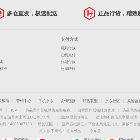
多仓直发，极速配送
正品行货，精致
支付方式
货到付款
在线支付
询
分期付款
标准
公司转账
家帮助
|
营销中心
|
手机京东
|
友情链接
|
销售联盟
|
京东社区
|
风险监
4号
|
ICP
|
药品医疗器械网络服务备案
|
自营医疗器械经营资质
|
药品网络
可证编号新出网证(京)字150号
|
出版物经营许可证
|
违法和不良信息举报电话：40
线：4006067733
经营证照
|
医疗器械第三方平台备案凭证（京）网械平台备字（
京东旗下网站：
京东钱包
|
京东云