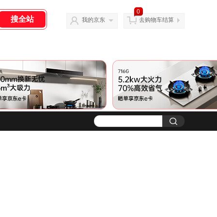
0
我的京东
去购物车结算