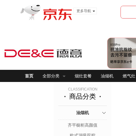
更多导航
服装城
食品
金融
首页
全部分类
烟灶套餐
油烟机
燃气灶
CLASSIFICATION
商品分类
油烟机
齐平橱柜高颜值
欧式顶吸双腔