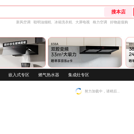
新风空调
聪明油烟机
冰箱洗衣机
大屏电视
格力空调
好物超值购
嵌入式专区
燃气热水器
集成灶专区
努力加载中，请稍后...