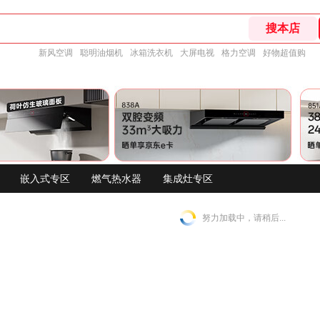
新风空调
聪明油烟机
冰箱洗衣机
大屏电视
格力空调
好物超值购
嵌入式专区
燃气热水器
集成灶专区
努力加载中，请稍后...