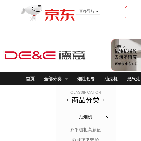
更多导航
服装城
食品
金融
首页
全部分类
烟灶套餐
油烟机
燃气灶
CLASSIFICATION
商品分类
油烟机
齐平橱柜高颜值
欧式顶吸双腔