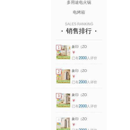
多用途电火锅
电烤箱
SALES RANKING
销售排行
象印（ZO
1
JIRUSHI）保温壶
￥
日本原装进口大容
2000
已有
人评价
量双层玻璃内胆居
家保冷保温瓶热水
象印（ZO
2
瓶AFFB CA米色
JIRUSHI）保温壶
￥
1.85L
日本原装进口大容
2000
已有
人评价
量双层玻璃内胆居
家保冷保温瓶热水
象印（ZO
3
瓶AFFB TK香草可
JIRUSHI）保温壶
￥
可色 1.55L
日本原装进口大容
2000
已有
人评价
量双层玻璃内胆居
家保冷保温瓶热水
象印（ZO
4
瓶AFFB CA米色
JIRUSHI）保温壶
￥
1.55L
日本原装进口大容