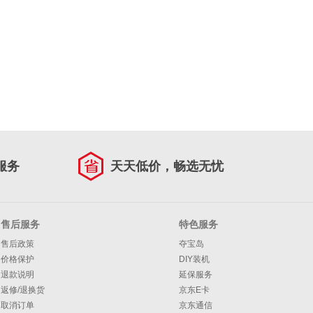
服务
天天低价，畅选无忧
售后服务
特色服务
售后政策
夺宝岛
价格保护
DIY装机
退款说明
延保服务
返修/退换货
京东E卡
取消订单
京东通信