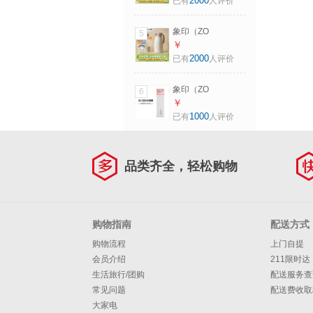
2000
已有
人评价
量双层玻璃内胆居
家保冷保温瓶热水
象印（ZO
5
瓶AFFB TK香草可
JIRUSHI）保温壶
￥
可色 1.85L
316L不锈钢内胆HL
2000
已有
人评价
桌面居家用办公保
冷大容量热水瓶保
象印（ZO
6
温水壶 【新
JIRUSHI）儿童保
￥
款/316L】HL19C-
温杯水杯ZT45配件
1000
已有
人评价
磨砂白 1.9L
原装进口杯盖替换
装吸管中栓背带杯
套 ZEE45吸管
品类齐全，轻松购物
购物指南
配送方式
购物流程
上门自提
会员介绍
211限时达
生活旅行/团购
配送服务查
常见问题
配送费收取
大家电