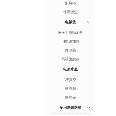
焖烧杯
保温饭盒
电饭煲
IH压力电磁加热
IH电磁加热
微电脑
高端旗舰款
电热水壶
VE真空
微电脑
快烧壶
多用途锅烤箱