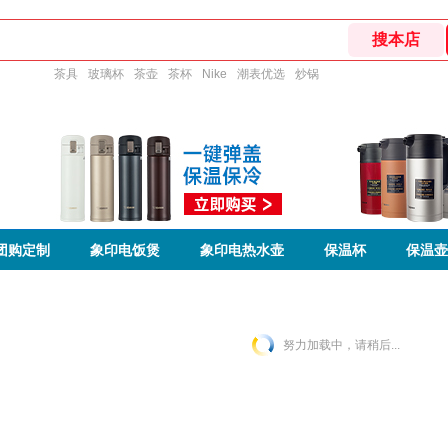
茶具
玻璃杯
茶壶
茶杯
Nike
潮表优选
炒锅
团购定制
象印电饭煲
象印电热水壶
保温杯
保温壶
努力加载中，请稍后...