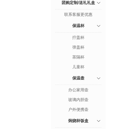
团购定制/送礼礼盒
联系客服更优惠
保温杯
拧盖杯
弹盖杯
茶隔杯
儿童杯
保温壶
办公家用壶
玻璃内胆壶
户外便携壶
焖烧杯饭盒