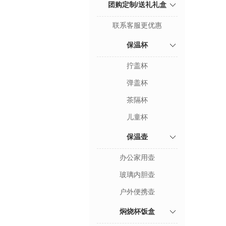
团购定制/送礼礼盒
联系客服更优惠
保温杯
拧盖杯
弹盖杯
茶隔杯
儿童杯
保温壶
办公家用壶
玻璃内胆壶
户外便携壶
焖烧杯饭盒