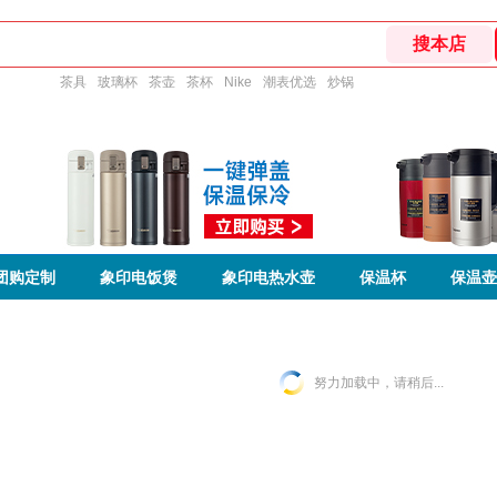
茶具
玻璃杯
茶壶
茶杯
Nike
潮表优选
炒锅
团购定制
象印电饭煲
象印电热水壶
保温杯
保温壶
努力加载中，请稍后...