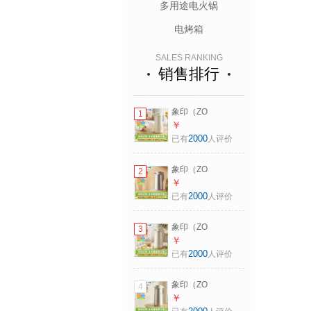
多用途电火锅
电烤箱
SALES RANKING
销售排行
象印（ZO
1
JIRUSHI）保温壶
￥
日本原装进口大容
2000
已有
人评价
量双层玻璃内胆居
家保冷保温瓶热水
象印（ZO
2
瓶AFFB CA米色
JIRUSHI）保温壶
￥
1.85L
日本原装进口大容
2000
已有
人评价
量双层玻璃内胆居
家保冷保温瓶热水
象印（ZO
3
瓶AFFB TK香草可
JIRUSHI）保温壶
￥
可色 1.55L
日本原装进口大容
2000
已有
人评价
量双层玻璃内胆居
家保冷保温瓶热水
象印（ZO
4
瓶AFFB CA米色
JIRUSHI）保温壶
￥
1.55L
日本原装进口大容