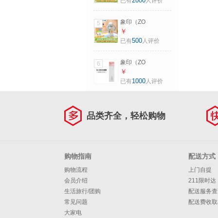
2000
已有
人评价
量双层玻璃内胆居
家保冷保温瓶热水
象印（ZO
5
瓶AFFB TK香草可
JIRUSHI）保温杯
￥
可色 1.85L
儿童进口学饮吸管
500
已有
人评价
杯9个月+满月儿童
杯带把手DA30E开
象印（ZO
6
学礼物 蓝色- 320ml
JIRUSHI）儿童保
￥
温杯水杯ZT45配件
1000
已有
人评价
原装进口杯盖替换
装吸管中栓背带杯
套 ZEE45吸管
品类齐全，轻松购物
购物指南
配送方式
购物流程
上门自提
会员介绍
211限时达
生活旅行/团购
配送服务查
常见问题
配送费收取
大家电