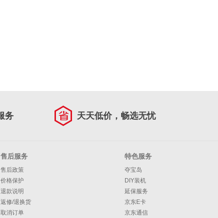
服务
天天低价，畅选无忧
售后服务
特色服务
售后政策
夺宝岛
价格保护
DIY装机
退款说明
延保服务
返修/退换货
京东E卡
取消订单
京东通信