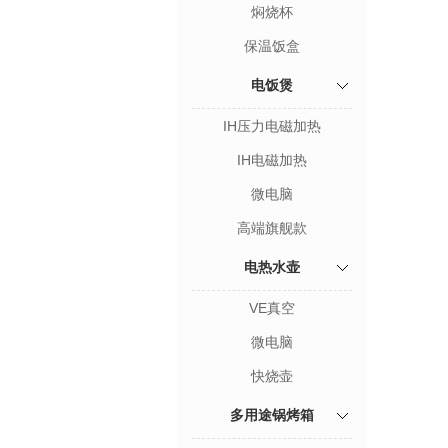
焖烧杯
保温饭盒
电饭煲
IH压力电磁加热
IH电磁加热
微电脑
高端旗舰款
电热水壶
VE真空
微电脑
快烧壶
多用途锅烤箱