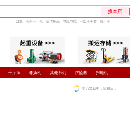
口罩
清仓一元抢
清洁用品
电线电缆
一次性手套
搬运车
千斤顶
卷扬机
其他系列
防坠器
扫地机
努力加载中，请稍后...