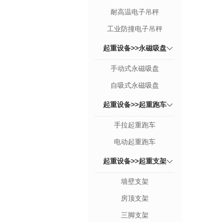
耐高温电子吊秤
工业防撞电子吊秤
起重设备>>永磁吸盘
手动式永磁吸盘
自吸式永磁吸盘
起重设备>>起重跑车
手拉起重跑车
电动起重跑车
起重设备>>起重支架
墙壁支架
房顶支架
三脚支架