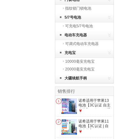
指纹锁门锁电池
5/7号电池
可充电5/7号电池
电动车充电器
可调式电动车充电器
充电宝
10000毫安充电宝
20000毫安充电宝
大疆续航手柄
销售排行
诺希适用于苹果13
1
电池【3C认证 自主
安装】iphone 13手
￥
机内置电池更换大容
量 至尊版3740mAh
诺希适用于苹果11
2
电池【3C认证 | 自
主安装】iphone11
￥
手机内置电池更换