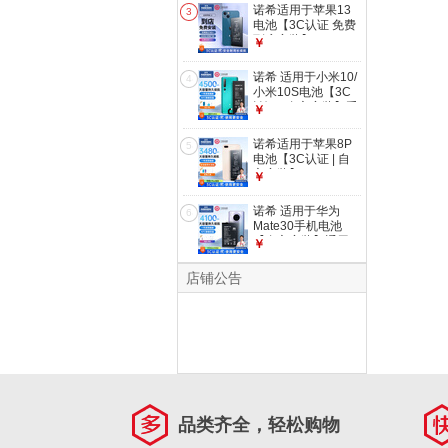
3450mAh大容量
诺希适用于苹果13
3
电池【3C认证 免费
到店安装】iphone
￥
13手机内置电池更
换大容量 至尊版
诺希 适用于小米10/
4
3740mAh
小米10S电池【3C
认证 | 自主安装】手
￥
机内置电池更换
4680mAh超大容量
诺希适用于苹果8P
5
电池【3C认证 | 自
主安装】
￥
iphone8Plus手机内
置电池更换
诺希 适用于华为
6
3480mAh大容量
Mate30手机电池
【自主安装】通用
￥
Nova6 5G版/V30/荣
耀
店铺公告
Play4Pro/Nova6Pro
内置电池
品类齐全，轻松购物