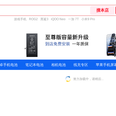
游戏手机
ROG2
黑鲨3
iQOO Neo
一加 7T
小米9 Pro
卓手机电池
笔记本电池
相机电池
线充专区
苹果手机屏
努力加载中，请稍后...