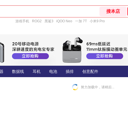
游戏手机
ROG2
黑鲨3
iQOO Neo
一加 7T
小米9 Pro
器
数据线
耳机
电池
插排
创意配件
努力加载中，请稍后...