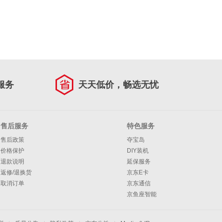
服务
天天低价，畅选无忧
售后服务
特色服务
售后政策
夺宝岛
价格保护
DIY装机
退款说明
延保服务
返修/退换货
京东E卡
取消订单
京东通信
京鱼座智能