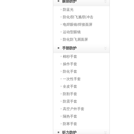
眼部防护
防蓝光
防化/防飞溅/防冲击
电焊眼镜/焊接面屏
运动型眼镜
防化防飞屑面屏
手部防护
棉纱手套
操作手套
防化手套
一次性手套
全皮手套
防割手套
防震手套
高空户外手套
隔热手套
防寒手套
听力防护