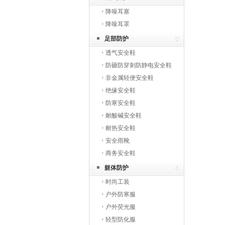
降噪耳塞
降噪耳罩
足部防护
透气安全鞋
防砸防穿刺防静电安全鞋
非金属轻便安全鞋
绝缘安全鞋
防寒安全鞋
耐酸碱安全鞋
耐热安全鞋
安全雨靴
商务安全鞋
躯体防护
时尚工装
户外防寒服
户外荧光服
轻型防化服