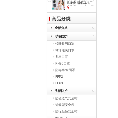
套装】新款黑灰+原
防噪音 睡眠耳机工
厂鞋垫+手套 42
业降噪26db 车间工
￥
作射击打鼓睡觉学习
103006 新款灰色
(耳塞1付+眼罩1只)
全部分类
呼吸防护
带呼吸阀口罩
带活性炭口罩
儿童口罩
KN95口罩
防毒半/全面罩
FFP2
FFP3
头部防护
防砸透气安全帽
运动型安全帽
防撞轻便安全帽