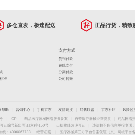
多仓直发，极速配送
正品行货，精致
支付方式
货到付款
在线支付
询
分期付款
标准
公司转账
家帮助
|
营销中心
|
手机京东
|
友情链接
|
销售联盟
|
京东社区
|
风险监
4号
|
ICP
|
药品医疗器械网络服务备案
|
自营医疗器械经营资质
|
药品网络
可证编号新出网证(京)字150号
|
出版物经营许可证
|
违法和不良信息举报电话：40
线：4006067733
经营证照
|
医疗器械第三方平台备案凭证（京）网械平台备字（