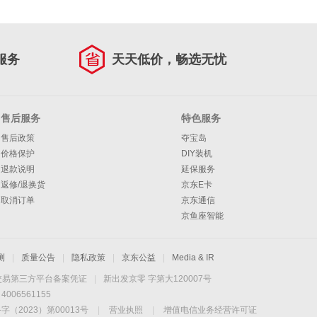
服务
天天低价，畅选无忧
售后服务
特色服务
售后政策
夺宝岛
价格保护
DIY装机
退款说明
延保服务
返修/退换货
京东E卡
取消订单
京东通信
京鱼座智能
测
|
质量公告
|
隐私政策
|
京东公益
|
Media & IR
交易第三方平台备案凭证
|
新出发京零 字第大120007号
06561155
2023）第00013号
|
营业执照
|
增值电信业务经营许可证