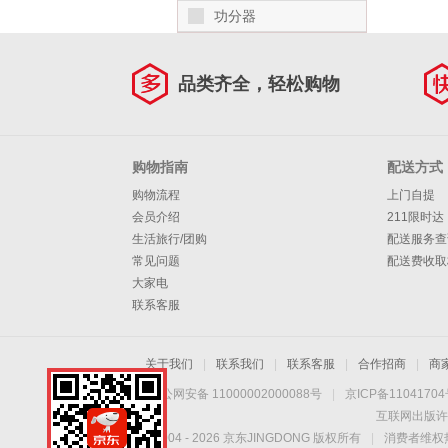
功分器
品类齐全，轻松购物
购物指南
配送方式
购物流程
上门自提
会员介绍
211限时达
生活旅行/团购
配送服务查
常见问题
配送费收取
大家电
联系客服
关于我们
|
联系我们
|
联系客服
|
合作招商
|
商
京公网安备 11000002000088号
|
京ICP备1104170
互联网出版许
Copyright © 2004 -
2026
京东JINGDONG 版权所有
|
消费者维权热