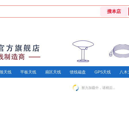
颈天线
平板天线
扇区天线
馈线磁盘
GPS天线
八木
努力加载中，请稍后...