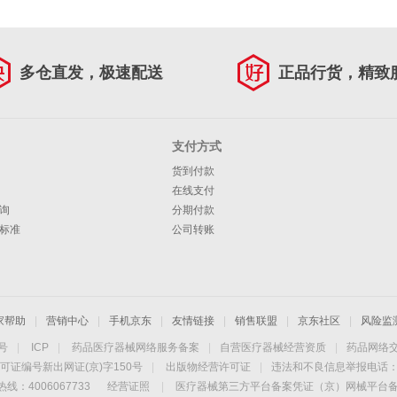
多仓直发，极速配送
正品行货，精致
支付方式
货到付款
在线支付
询
分期付款
标准
公司转账
家帮助
|
营销中心
|
手机京东
|
友情链接
|
销售联盟
|
京东社区
|
风险监
4号
|
ICP
|
药品医疗器械网络服务备案
|
自营医疗器械经营资质
|
药品网络
可证编号新出网证(京)字150号
|
出版物经营许可证
|
违法和不良信息举报电话：40
线：4006067733
经营证照
|
医疗器械第三方平台备案凭证（京）网械平台备字（