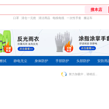
口罩
清仓一元抢
清洁用品
电线电缆
一次性手套
搬运车
擦拭
静电无尘
身体防护
手部防护
头部防护
安防用
努力加载中，请稍后...