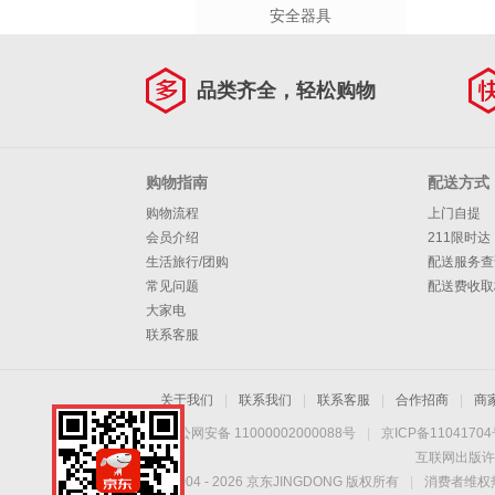
安全器具
品类齐全，轻松购物
购物指南
配送方式
购物流程
上门自提
会员介绍
211限时达
生活旅行/团购
配送服务查
常见问题
配送费收取
大家电
联系客服
关于我们
|
联系我们
|
联系客服
|
合作招商
|
商
京公网安备 11000002000088号
|
京ICP备1104170
互联网出版许
Copyright © 2004 -
2026
京东JINGDONG 版权所有
|
消费者维权热