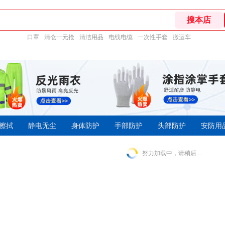
口罩
清仓一元抢
清洁用品
电线电缆
一次性手套
搬运车
擦拭
静电无尘
身体防护
手部防护
头部防护
安防用
努力加载中，请稍后...