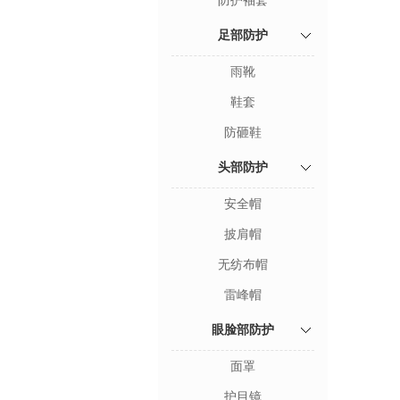
防护袖套
足部防护
雨靴
鞋套
防砸鞋
头部防护
安全帽
披肩帽
无纺布帽
雷峰帽
眼脸部防护
面罩
护目镜