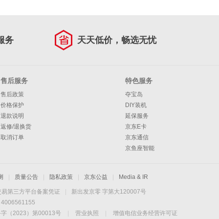
服务
天天低价，畅选无忧
售后服务
特色服务
售后政策
夺宝岛
价格保护
DIY装机
退款说明
延保服务
返修/退换货
京东E卡
取消订单
京东通信
京鱼座智能
测
|
质量公告
|
隐私政策
|
京东公益
|
Media & IR
交易第三方平台备案凭证
|
新出发京零 字第大120007号
06561155
2023）第00013号
|
营业执照
|
增值电信业务经营许可证