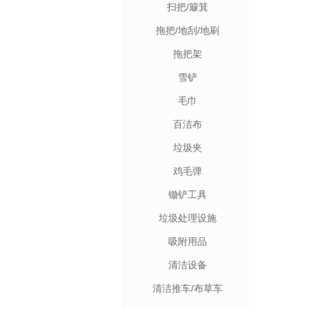
扫把/簸箕
拖把/地刮/地刷
拖把架
雪铲
毛巾
百洁布
垃圾夹
鸡毛弹
锄铲工具
垃圾处理设施
吸附用品
清洁设备
清洁推车/布草车