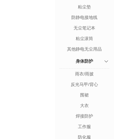
粘尘垫
防静电接地线
无尘笔记本
粘尘滚筒
其他静电无尘用品
身体防护
雨衣/雨披
反光马甲/背心
围裙
大衣
焊接防护
工作服
防化服