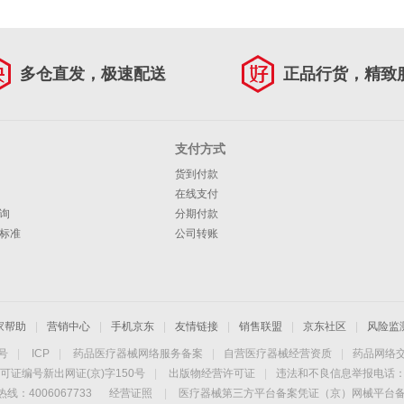
多仓直发，极速配送
正品行货，精致
支付方式
货到付款
在线支付
询
分期付款
标准
公司转账
家帮助
|
营销中心
|
手机京东
|
友情链接
|
销售联盟
|
京东社区
|
风险监
4号
|
ICP
|
药品医疗器械网络服务备案
|
自营医疗器械经营资质
|
药品网络
可证编号新出网证(京)字150号
|
出版物经营许可证
|
违法和不良信息举报电话：40
线：4006067733
经营证照
|
医疗器械第三方平台备案凭证（京）网械平台备字（