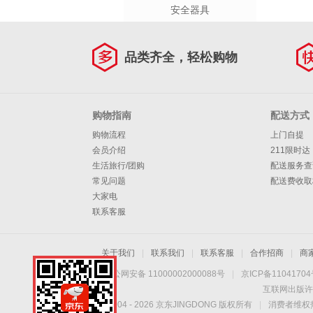
安全器具
品类齐全，轻松购物
购物指南
配送方式
购物流程
上门自提
会员介绍
211限时达
生活旅行/团购
配送服务查
常见问题
配送费收取
大家电
联系客服
关于我们
|
联系我们
|
联系客服
|
合作招商
|
商
京公网安备 11000002000088号
|
京ICP备1104170
互联网出版许
Copyright © 2004 -
2026
京东JINGDONG 版权所有
|
消费者维权热