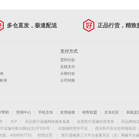
多仓直发，极速配送
正品行货，精致
支付方式
货到付款
在线支付
询
分期付款
标准
公司转账
家帮助
|
营销中心
|
手机京东
|
友情链接
|
销售联盟
|
京东社区
|
风险监
4号
|
ICP
|
药品医疗器械网络服务备案
|
自营医疗器械经营资质
|
药品网络
可证编号新出网证(京)字150号
|
出版物经营许可证
|
违法和不良信息举报电话：40
线：4006067733
经营证照
|
医疗器械第三方平台备案凭证（京）网械平台备字（