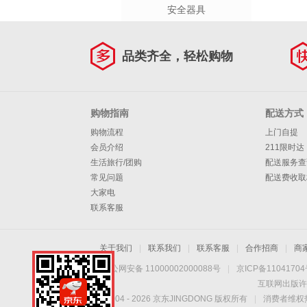
安全器具
品类齐全，轻松购物
购物指南
配送方式
购物流程
上门自提
会员介绍
211限时达
生活旅行/团购
配送服务查
常见问题
配送费收取
大家电
联系客服
关于我们
|
联系我们
|
联系客服
|
合作招商
|
商
京公网安备 11000002000088号
|
京ICP备1104170
互联网出版许
Copyright © 2004 -
2026
京东JINGDONG 版权所有
|
消费者维权热