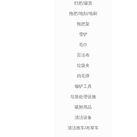
扫把/簸箕
拖把/地刮/地刷
拖把架
雪铲
毛巾
百洁布
垃圾夹
鸡毛弹
锄铲工具
垃圾处理设施
吸附用品
清洁设备
清洁推车/布草车