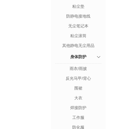
粘尘垫
防静电接地线
无尘笔记本
粘尘滚筒
其他静电无尘用品
身体防护
雨衣/雨披
反光马甲/背心
围裙
大衣
焊接防护
工作服
防化服