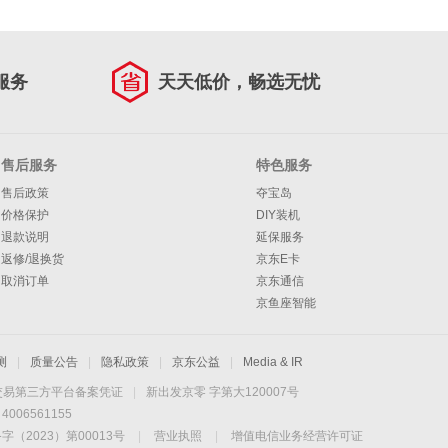
服务
天天低价，畅选无忧
售后服务
特色服务
售后政策
夺宝岛
价格保护
DIY装机
退款说明
延保服务
返修/退换货
京东E卡
取消订单
京东通信
京鱼座智能
测
|
质量公告
|
隐私政策
|
京东公益
|
Media & IR
交易第三方平台备案凭证
|
新出发京零 字第大120007号
06561155
2023）第00013号
|
营业执照
|
增值电信业务经营许可证