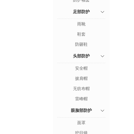
防护袖套
足部防护
雨靴
鞋套
防砸鞋
头部防护
安全帽
披肩帽
无纺布帽
雷峰帽
眼脸部防护
面罩
护目镜