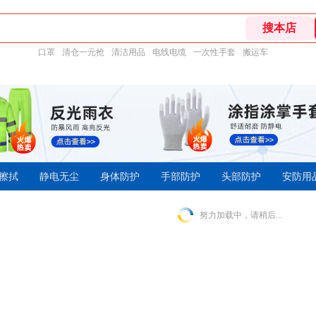
口罩
清仓一元抢
清洁用品
电线电缆
一次性手套
搬运车
擦拭
静电无尘
身体防护
手部防护
头部防护
安防用
努力加载中，请稍后...