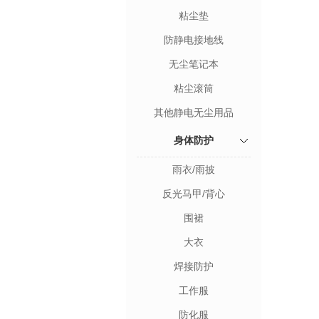
粘尘垫
防静电接地线
无尘笔记本
粘尘滚筒
其他静电无尘用品
身体防护
雨衣/雨披
反光马甲/背心
围裙
大衣
焊接防护
工作服
防化服