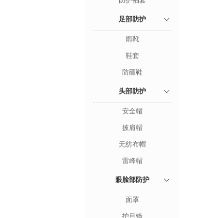
防护袖套
足部防护
雨靴
鞋套
防砸鞋
头部防护
安全帽
披肩帽
无纺布帽
雷峰帽
眼脸部防护
面罩
护目镜