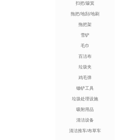
扫把/簸箕
拖把/地刮/地刷
拖把架
雪铲
毛巾
百洁布
垃圾夹
鸡毛弹
锄铲工具
垃圾处理设施
吸附用品
清洁设备
清洁推车/布草车