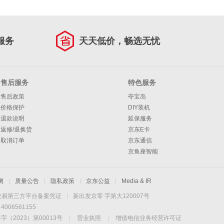
服务
天天低价，畅选无忧
售后服务
特色服务
售后政策
夺宝岛
价格保护
DIY装机
退款说明
延保服务
返修/退换货
京东E卡
取消订单
京东通信
京鱼座智能
测
|
质量公告
|
隐私政策
|
京东公益
|
Media & IR
交易第三方平台备案凭证
|
新出发京零 字第大120007号
06561155
2023）第00013号
|
营业执照
|
增值电信业务经营许可证