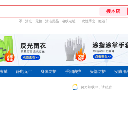
口罩
清仓一元抢
清洁用品
电线电缆
一次性手套
搬运车
擦拭
静电无尘
身体防护
手部防护
头部防护
安防用
努力加载中，请稍后...