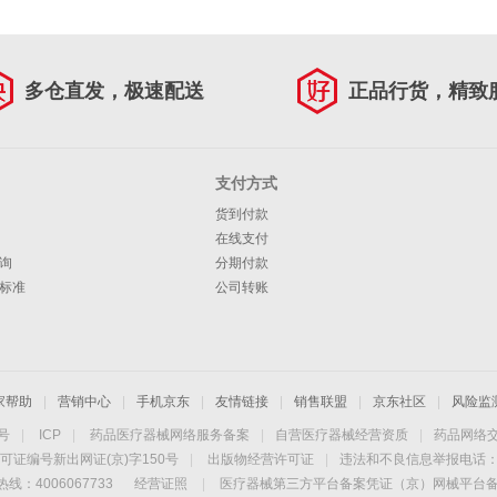
多仓直发，极速配送
正品行货，精致
支付方式
货到付款
在线支付
询
分期付款
标准
公司转账
家帮助
|
营销中心
|
手机京东
|
友情链接
|
销售联盟
|
京东社区
|
风险监
4号
|
ICP
|
药品医疗器械网络服务备案
|
自营医疗器械经营资质
|
药品网络
可证编号新出网证(京)字150号
|
出版物经营许可证
|
违法和不良信息举报电话：40
线：4006067733
经营证照
|
医疗器械第三方平台备案凭证（京）网械平台备字（