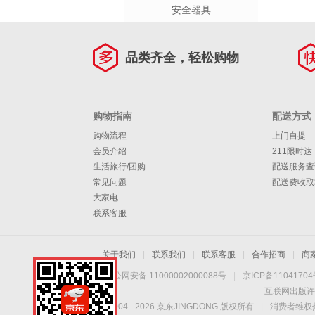
安全器具
品类齐全，轻松购物
购物指南
配送方式
购物流程
上门自提
会员介绍
211限时达
生活旅行/团购
配送服务查
常见问题
配送费收取
大家电
联系客服
关于我们
|
联系我们
|
联系客服
|
合作招商
|
商
京公网安备 11000002000088号
|
京ICP备1104170
互联网出版许
Copyright © 2004 -
2026
京东JINGDONG 版权所有
|
消费者维权热