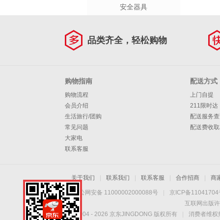
安全器具
品类齐全，轻松购物
购物指南
配送方式
购物流程
上门自提
会员介绍
211限时达
生活旅行/团购
配送服务查
常见问题
配送费收取
大家电
联系客服
关于我们
|
联系我们
|
联系客服
|
合作招商
|
商
京公网安备 11000002000088号
|
京ICP备1104170
互联网出版许
Copyright © 2004 -
2026
京东JINGDONG 版权所有
|
消费者维权热