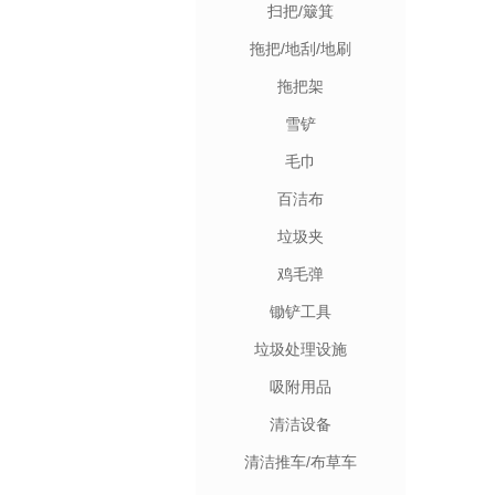
扫把/簸箕
拖把/地刮/地刷
拖把架
雪铲
毛巾
百洁布
垃圾夹
鸡毛弹
锄铲工具
垃圾处理设施
吸附用品
清洁设备
清洁推车/布草车