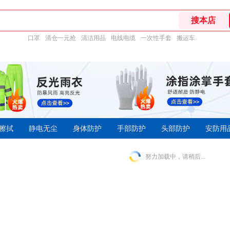
口罩
清仓一元抢
清洁用品
电线电缆
一次性手套
搬运车
擦拭
静电无尘
身体防护
手部防护
头部防护
安防用
努力加载中，请稍后...