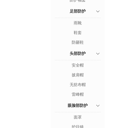
防护袖套
足部防护
雨靴
鞋套
防砸鞋
头部防护
安全帽
披肩帽
无纺布帽
雷峰帽
眼脸部防护
面罩
护目镜