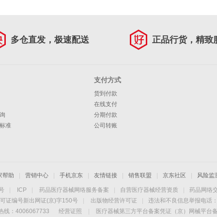
多仓直发，极速配送
正品行货，精致
支付方式
货到付款
在线支付
询
分期付款
标准
公司转账
家帮助
|
营销中心
|
手机京东
|
友情链接
|
销售联盟
|
京东社区
|
风险监
4号
|
ICP
|
药品医疗器械网络服务备案
|
自营医疗器械经营资质
|
药品网络
可证编号新出网证(京)字150号
|
出版物经营许可证
|
违法和不良信息举报电话：40
线：4006067733
经营证照
|
医疗器械第三方平台备案凭证（京）网械平台备字（