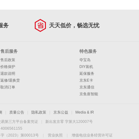
服务
天天低价，畅选无忧
售后服务
特色服务
售后政策
夺宝岛
价格保护
DIY装机
退款说明
延保服务
返修/退换货
京东E卡
取消订单
京东通信
京鱼座智能
测
|
质量公告
|
隐私政策
|
京东公益
|
Media & IR
交易第三方平台备案凭证
|
新出发京零 字第大120007号
06561155
2023）第00013号
|
营业执照
|
增值电信业务经营许可证