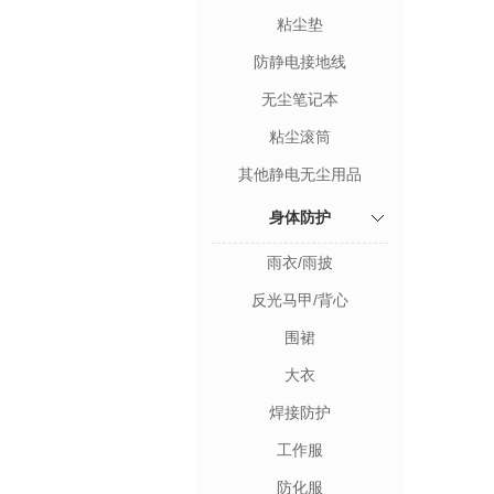
粘尘垫
防静电接地线
无尘笔记本
粘尘滚筒
其他静电无尘用品
身体防护
雨衣/雨披
反光马甲/背心
围裙
大衣
焊接防护
工作服
防化服