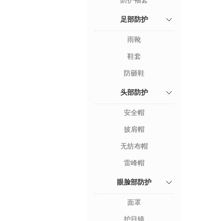
防护袖套
足部防护
雨靴
鞋套
防砸鞋
头部防护
安全帽
披肩帽
无纺布帽
雷峰帽
眼脸部防护
面罩
护目镜