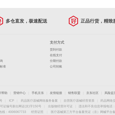
多仓直发，极速配送
正品行货，精致
支付方式
货到付款
在线支付
询
分期付款
标准
公司转账
家帮助
|
营销中心
|
手机京东
|
友情链接
|
销售联盟
|
京东社区
|
风险监
4号
|
ICP
|
药品医疗器械网络服务备案
|
自营医疗器械经营资质
|
药品网络
可证编号新出网证(京)字150号
|
出版物经营许可证
|
违法和不良信息举报电话：40
线：4006067733
经营证照
|
医疗器械第三方平台备案凭证（京）网械平台备字（