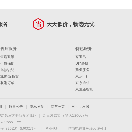
服务
天天低价，畅选无忧
售后服务
特色服务
售后政策
夺宝岛
价格保护
DIY装机
退款说明
延保服务
返修/退换货
京东E卡
取消订单
京东通信
京鱼座智能
测
|
质量公告
|
隐私政策
|
京东公益
|
Media & IR
交易第三方平台备案凭证
|
新出发京零 字第大120007号
06561155
2023）第00013号
|
营业执照
|
增值电信业务经营许可证