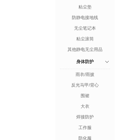
粘尘垫
防静电接地线
无尘笔记本
粘尘滚筒
其他静电无尘用品
身体防护
雨衣/雨披
反光马甲/背心
围裙
大衣
焊接防护
工作服
防化服