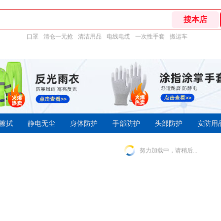
口罩
清仓一元抢
清洁用品
电线电缆
一次性手套
搬运车
擦拭
静电无尘
身体防护
手部防护
头部防护
安防用
努力加载中，请稍后...