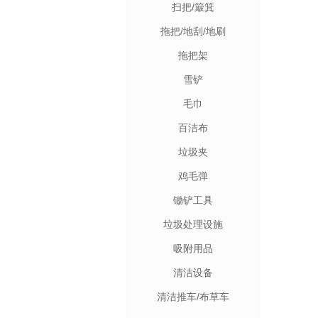
扫把/簸箕
拖把/地刮/地刷
拖把架
雪铲
毛巾
百洁布
垃圾夹
鸡毛弹
锄铲工具
垃圾处理设施
吸附用品
清洁设备
清洁推车/布草车