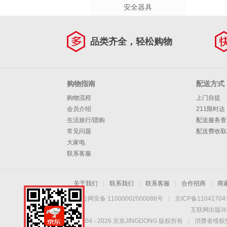
安全器具
品类齐全，轻松购物
购物指南
配送方式
购物流程
上门自提
会员介绍
211限时达
生活旅行/团购
配送服务查
常见问题
配送费收取
大家电
联系客服
关于我们
|
联系我们
|
联系客服
|
合作招商
|
商
京公网安备 11000002000088号
|
京ICP备1104170
互联网出版许
Copyright © 2004 -
2026
京东JINGDONG 版权所有
|
消费者维权热