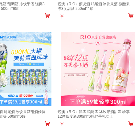
尾酒 预调酒 冰饮果酒 强爽8
锐澳（RIO）预调酒 鸡尾酒 冰饮果酒 微醺果
00ml*6罐
冻3度甜酒 250ml*4罐
￥
洋酒 鸡尾酒 冰饮果酒甜酒伏特
锐澳（RIO）洋酒 鸡尾酒 冰饮果酒甜酒 轻享
提 500ml*6罐
12度低度酒300ml*6瓶伴手礼女士
￥