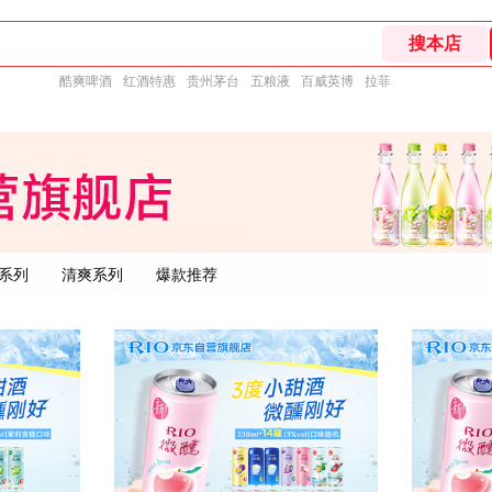
酷爽啤酒
红酒特惠
贵州茅台
五粮液
百威英博
拉菲
系列
清爽系列
爆款推荐