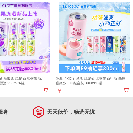
酒 预调酒 鸡尾酒 冰饮果酒甜
锐澳（RIO）洋酒 鸡尾酒 冰饮果酒甜酒 微醺
酒 250ml*6罐
强爽多口味组合装 330ml*6罐
￥
服务
天天低价，畅选无忧