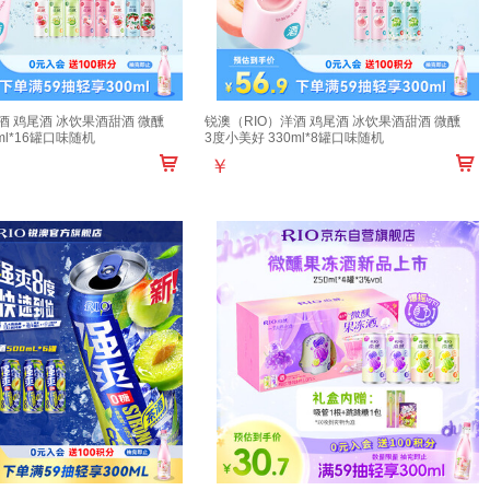
酒 鸡尾酒 冰饮果酒甜酒 微醺
锐澳（RIO）洋酒 鸡尾酒 冰饮果酒甜酒 微醺
ml*16罐口味随机
3度小美好 330ml*8罐口味随机
￥