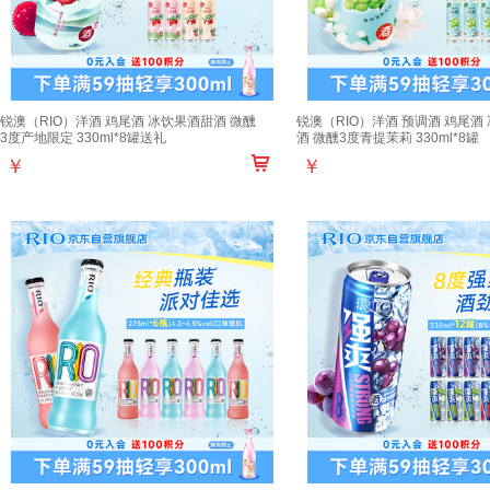
锐澳（RIO）洋酒 鸡尾酒 冰饮果酒甜酒 微醺
锐澳（RIO）洋酒 预调酒 鸡尾酒
3度产地限定 330ml*8罐送礼
酒 微醺3度青提茉莉 330ml*8罐
￥
￥