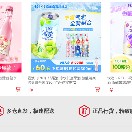
酒甜酒 轻享
锐澳（RIO）鸡尾酒 冰饮低度果酒 微醺清爽
锐澳（RIO）洋
强爽组合装 330ml*8+赠零糖*2
酒 微醺果冻3度甜
￥
￥
多仓直发，极速配送
正品行货，精致