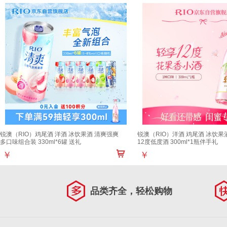
锐澳（RIO）鸡尾酒 洋酒 冰饮果酒 清爽强爽
锐澳（RIO）洋酒 鸡尾酒 冰饮果
多口味组合装 330ml*6罐 送礼
12度低度酒 300ml*1瓶伴手礼
￥
￥
品类齐全，轻松购物