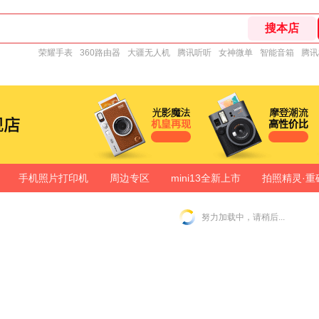
荣耀手表
360路由器
大疆无人机
腾讯听听
女神微单
智能音箱
腾讯
手机照片打印机
周边专区
mini13全新上市
拍照精灵·重
努力加载中，请稍后...