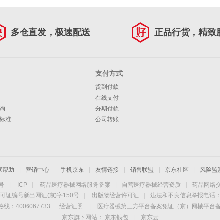
多仓直发，极速配送
正品行货，精致
支付方式
货到付款
在线支付
询
分期付款
标准
公司转账
家帮助
|
营销中心
|
手机京东
|
友情链接
|
销售联盟
|
京东社区
|
风险监
4号
|
ICP
|
药品医疗器械网络服务备案
|
自营医疗器械经营资质
|
药品网络
可证编号新出网证(京)字150号
|
出版物经营许可证
|
违法和不良信息举报电话：40
线：4006067733
经营证照
|
医疗器械第三方平台备案凭证（京）网械平台备字（
京东旗下网站：
京东钱包
|
京东云