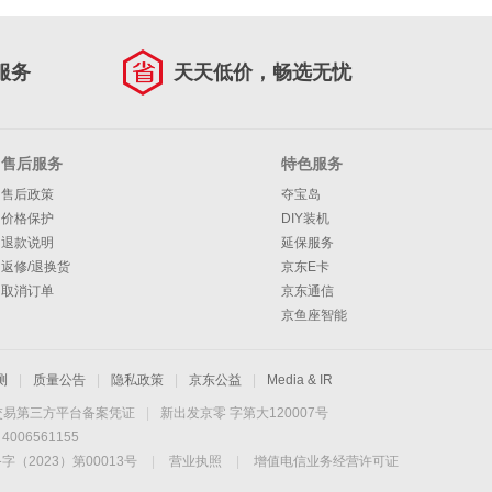
服务
天天低价，畅选无忧
售后服务
特色服务
售后政策
夺宝岛
价格保护
DIY装机
退款说明
延保服务
返修/退换货
京东E卡
取消订单
京东通信
京鱼座智能
测
|
质量公告
|
隐私政策
|
京东公益
|
Media & IR
交易第三方平台备案凭证
|
新出发京零 字第大120007号
06561155
2023）第00013号
|
营业执照
|
增值电信业务经营许可证