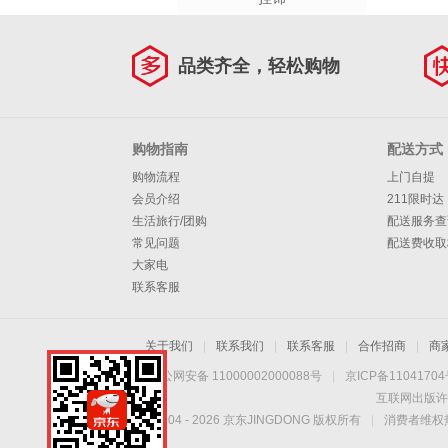
品类齐全，轻松购物
购物指南
配送方式
购物流程
上门自提
会员介绍
211限时达
生活旅行/团购
配送服务查
常见问题
配送费收取
大家电
联系客服
关于我们
|
联系我们
|
联系客服
|
合作招商
|
商
京公网安备 11000002000088号
|
京ICP备1104170
互联网出版许
Copyright © 2004 -
2026
京东JINGDONG 版权所有
|
消费者维权热