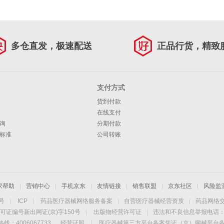
多仓直发，极速配送
正品行货，精致
支付方式
货到付款
在线支付
询
分期付款
标准
公司转账
家帮助
|
营销中心
|
手机京东
|
友情链接
|
销售联盟
|
京东社区
|
风险监
4号
|
ICP
|
药品医疗器械网络服务备案
|
自营医疗器械经营资质
|
药品网络
可证编号新出网证(京)字150号
|
出版物经营许可证
|
违法和不良信息举报电话：40
线：4006067733
经营证照
|
医疗器械第三方平台备案凭证（京）网械平台备字（