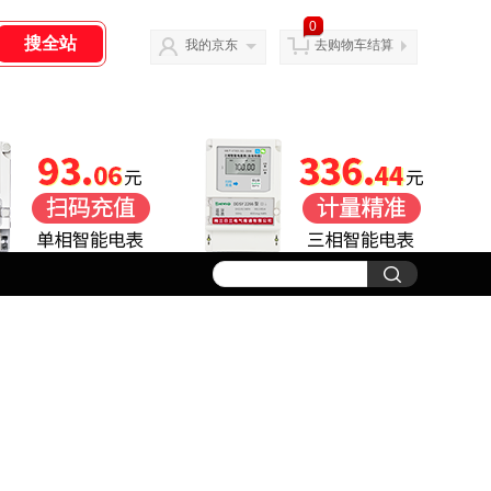
0
我的京东
去购物车结算