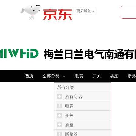
更多导航
服装城
食品
金融
首页
全部分类
电表
开关
插座
断路
所有分类
所有商品
电表
开关
插座
断路器