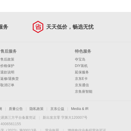
服务
天天低价，畅选无忧
售后服务
特色服务
售后政策
夺宝岛
价格保护
DIY装机
退款说明
延保服务
返修/退换货
京东E卡
取消订单
京东通信
京鱼座智能
测
|
质量公告
|
隐私政策
|
京东公益
|
Media & IR
交易第三方平台备案凭证
|
新出发京零 字第大120007号
06561155
2023）第00013号
|
营业执照
|
增值电信业务经营许可证