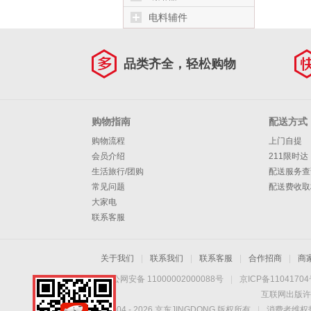
电料辅件
品类齐全，轻松购物
购物指南
配送方式
购物流程
上门自提
会员介绍
211限时达
生活旅行/团购
配送服务查
常见问题
配送费收取
大家电
联系客服
关于我们
|
联系我们
|
联系客服
|
合作招商
|
商
京公网安备 11000002000088号
|
京ICP备1104170
互联网出版许
Copyright © 2004 -
2026
京东JINGDONG 版权所有
|
消费者维权热