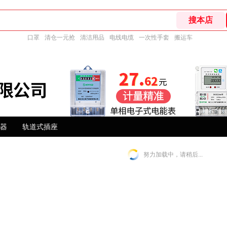
口罩
清仓一元抢
清洁用品
电线电缆
一次性手套
搬运车
器
轨道式插座
努力加载中，请稍后...