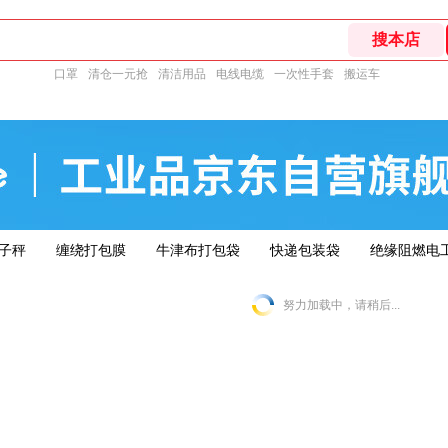
口罩
清仓一元抢
清洁用品
电线电缆
一次性手套
搬运车
子秤
缠绕打包膜
牛津布打包袋
快递包装袋
绝缘阻燃电
努力加载中，请稍后...