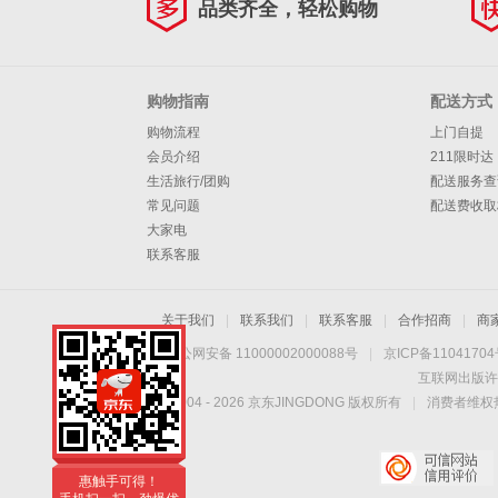
品类齐全，轻松购物
购物指南
配送方式
购物流程
上门自提
会员介绍
211限时达
生活旅行/团购
配送服务查
常见问题
配送费收取
大家电
联系客服
关于我们
|
联系我们
|
联系客服
|
合作招商
|
商
京公网安备 11000002000088号
|
京ICP备1104170
互联网出版许
Copyright © 2004 -
2026
京东JINGDONG 版权所有
|
消费者维权热
手机扫一扫，劲爆优
惠触手可得！
手机扫一扫，劲爆优