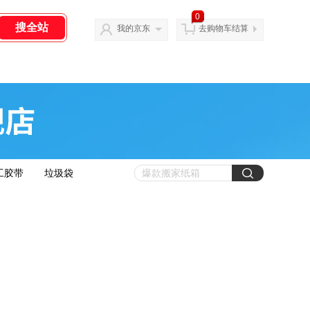
0
我的京东
去购物车结算
工胶带
垃圾袋