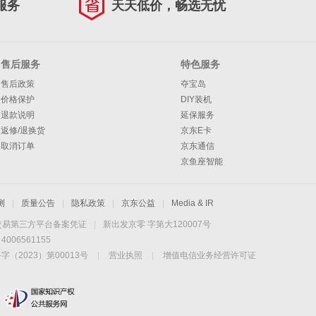
服务
天天低价，畅选无忧
售后服务
特色服务
售后政策
夺宝岛
价格保护
DIY装机
退款说明
延保服务
返修/退换货
京东E卡
取消订单
京东通信
京鱼座智能
测
|
质量公告
|
隐私政策
|
京东公益
|
Media & IR
交易第三方平台备案凭证
|
新出发京零 字第大120007号
06561155
2023）第00013号
|
营业执照
|
增值电信业务经营许可证