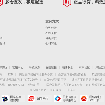
多仓直发，极速配送
正品行货，精致
支付方式
货到付款
在线支付
询
分期付款
标准
公司转账
家帮助
|
营销中心
|
手机京东
|
友情链接
|
销售联盟
|
京东社区
|
风险监
4号
|
ICP
|
药品医疗器械网络服务备案
|
自营医疗器械经营资质
|
药品网络
可证编号新出网证(京)字150号
|
出版物经营许可证
|
违法和不良信息举报电话：40
线：4006067733
经营证照
|
医疗器械第三方平台备案凭证（京）网械平台备字（
京东旗下网站：
京东钱包
|
京东云