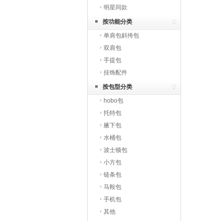
明星同款
按功能分类
单肩包斜挎包
双肩包
手提包
挂饰配件
按包型分类
hobo包
托特包
腋下包
水桶包
波士顿包
小方包
链条包
马鞍包
手机包
其他