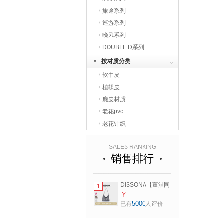
旅途系列
巡游系列
晚风系列
DOUBLE D系列
按材质分类
软牛皮
植鞣皮
麂皮材质
老花pvc
老花针织
SALES RANKING
销售排行
DISSONA【董洁同
1
款】迪桑娜女包幸
￥
运锦囊hobo包单肩
5000
已有
人评价
斜挎包手提包七夕