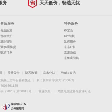
服务
天天低价，畅选无忧
售后服务
特色服务
售后政策
夺宝岛
价格保护
DIY装机
退款说明
延保服务
返修/退换货
京东E卡
取消订单
京东通信
京鱼座智能
测
|
质量公告
|
隐私政策
|
京东公益
|
Media & IR
交易第三方平台备案凭证
|
新出发京零 字第大120007号
06561155
2023）第00013号
|
营业执照
|
增值电信业务经营许可证