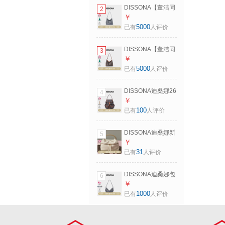
深灰色-大号（事业
DISSONA【董洁同
2
灰）
款】迪桑娜女包幸
￥
运锦囊hobo包单肩
5000
已有
人评价
斜挎包手提包七夕
深灰色-小号（事业
DISSONA【董洁同
3
灰）
款】迪桑娜女包幸
￥
运锦囊hobo包单肩
5000
已有
人评价
斜挎包手提包七夕
棕色-小号（肩带可
DISSONA迪桑娜26
4
调节）
新款双肩包幸运锦
￥
囊旅行包书包大容
100
已有
人评价
量背包女包七夕礼
物 深灰色-小号
DISSONA迪桑娜新
5
款编织手柄真皮女
￥
包饭盒手提包单肩
31
已有
人评价
斜挎包吐司包手拎
包 米白色-小号
DISSONA迪桑娜包
6
包女新款幸运锦囊
￥
提花帆船包单肩斜
1000
已有
人评价
挎包运动【七夕礼
物】 小号-深灰色
(事业灰)