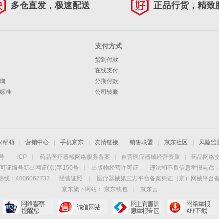
多仓直发，极速配送
正品行货，精致
支付方式
货到付款
在线支付
询
分期付款
标准
公司转账
家帮助
|
营销中心
|
手机京东
|
友情链接
|
销售联盟
|
京东社区
|
风险监
4号
|
ICP
|
药品医疗器械网络服务备案
|
自营医疗器械经营资质
|
药品网络
可证编号新出网证(京)字150号
|
出版物经营许可证
|
违法和不良信息举报电话：40
线：4006067733
经营证照
|
医疗器械第三方平台备案凭证（京）网械平台备字（
京东旗下网站：
京东钱包
|
京东云