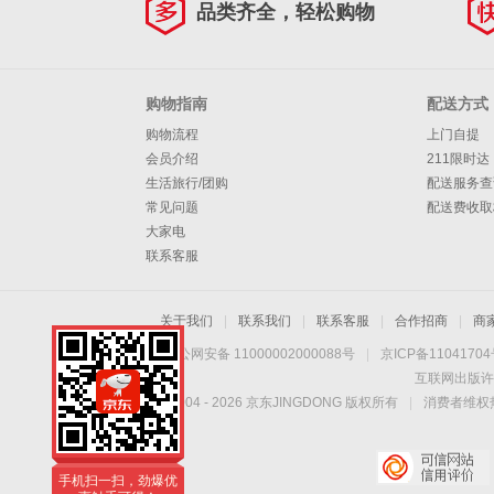
品类齐全，轻松购物
购物指南
配送方式
购物流程
上门自提
会员介绍
211限时达
生活旅行/团购
配送服务查
常见问题
配送费收取
大家电
联系客服
关于我们
|
联系我们
|
联系客服
|
合作招商
|
商
京公网安备 11000002000088号
|
京ICP备1104170
互联网出版许
Copyright © 2004 -
2026
京东JINGDONG 版权所有
|
消费者维权热
手机扫一扫，劲爆优
惠触手可得！