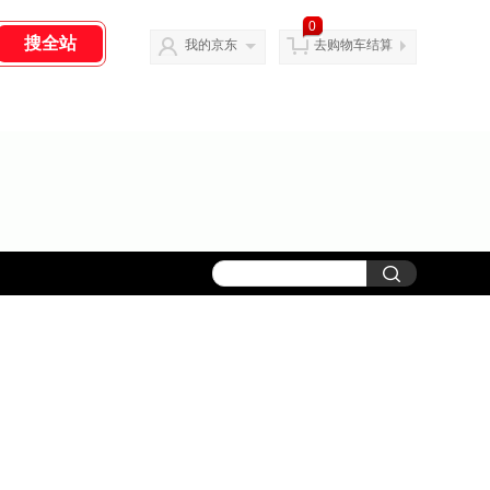
0
我的京东
去购物车结算