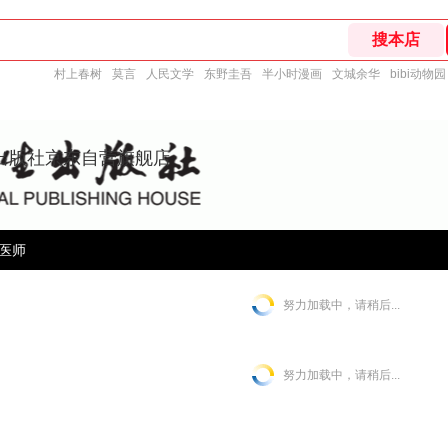
村上春树
莫言
人民文学
东野圭吾
半小时漫画
文城余华
bibi动物园
出版社京东自营旗舰店
医师
努力加载中，请稍后...
努力加载中，请稍后...