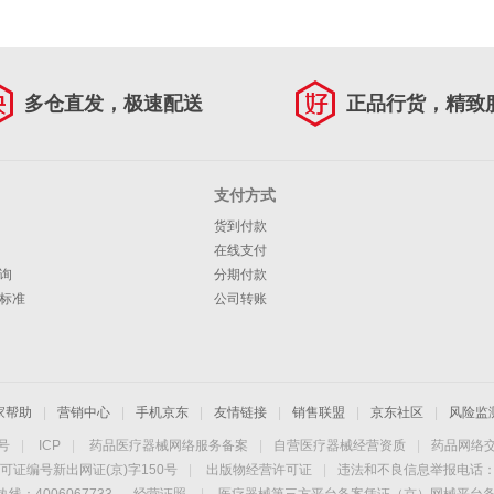
多仓直发，极速配送
正品行货，精致
支付方式
货到付款
在线支付
询
分期付款
标准
公司转账
家帮助
|
营销中心
|
手机京东
|
友情链接
|
销售联盟
|
京东社区
|
风险监
4号
|
ICP
|
药品医疗器械网络服务备案
|
自营医疗器械经营资质
|
药品网络
可证编号新出网证(京)字150号
|
出版物经营许可证
|
违法和不良信息举报电话：40