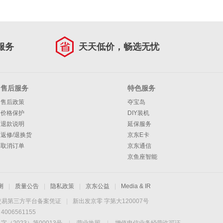
服务
天天低价，畅选无忧
售后服务
特色服务
售后政策
夺宝岛
价格保护
DIY装机
退款说明
延保服务
返修/退换货
京东E卡
取消订单
京东通信
京鱼座智能
测
|
质量公告
|
隐私政策
|
京东公益
|
Media & IR
交易第三方平台备案凭证
|
新出发京零 字第大120007号
06561155