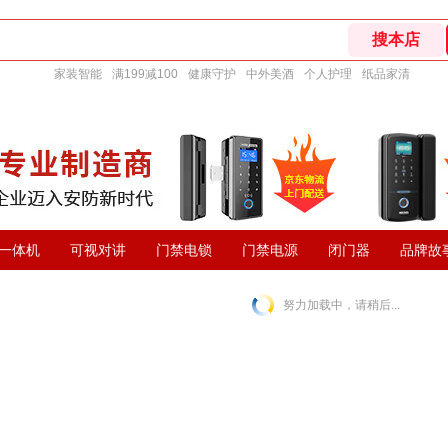
家装智能
满199减100
健康守护
中外美酒
个人护理
纸品家清
一体机
可视对讲
门禁电锁
门禁电源
闭门器
品牌故
努力加载中，请稍后...