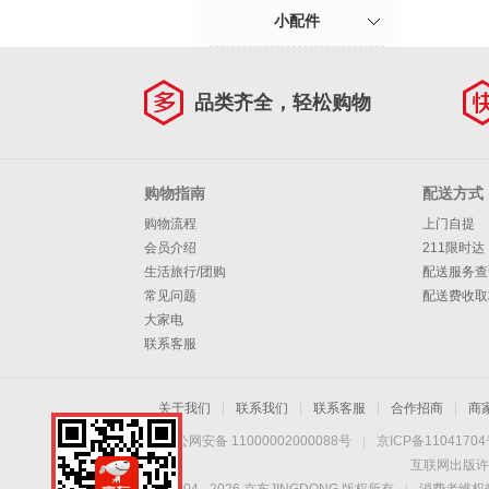
小配件
品类齐全，轻松购物
购物指南
配送方式
购物流程
上门自提
会员介绍
211限时达
生活旅行/团购
配送服务查
常见问题
配送费收取
大家电
联系客服
关于我们
|
联系我们
|
联系客服
|
合作招商
|
商
京公网安备 11000002000088号
|
京ICP备1104170
互联网出版许