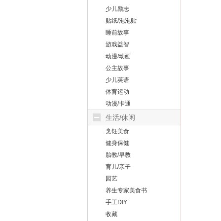
少儿励志
贴纸/泡泡贴
睡前故事
游戏益智
动漫/动画
公主故事
少儿英语
体育运动
动漫/卡通
生活/休闲
烹饪美食
健身保健
胎教/早教
育儿/亲子
园艺
养生专家美食书
手工DIY
收藏