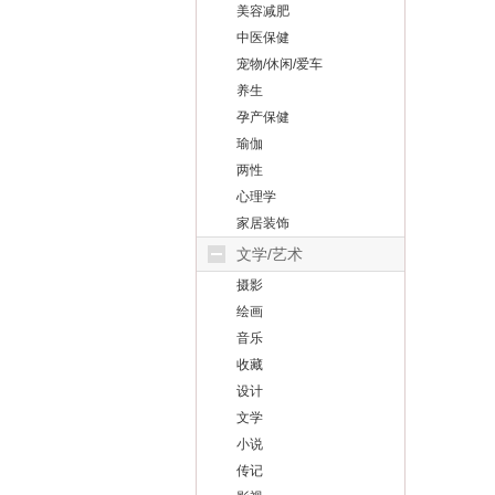
美容减肥
中医保健
宠物/休闲/爱车
养生
孕产保健
瑜伽
两性
心理学
家居装饰
文学/艺术
摄影
绘画
音乐
收藏
设计
文学
小说
传记