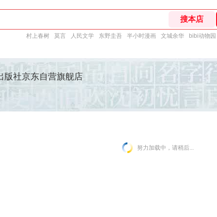
村上春树
莫言
人民文学
东野圭吾
半小时漫画
文城余华
bibi动物园
出版社京东自营旗舰店
努力加载中，请稍后...