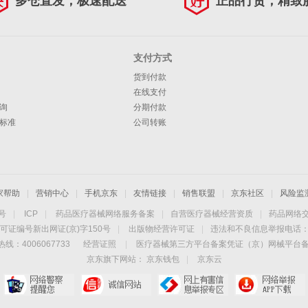
多仓直发，极速配送
正品行货，精致
支付方式
货到付款
在线支付
询
分期付款
标准
公司转账
家帮助
|
营销中心
|
手机京东
|
友情链接
|
销售联盟
|
京东社区
|
风险监
4号
|
ICP
|
药品医疗器械网络服务备案
|
自营医疗器械经营资质
|
药品网络
可证编号新出网证(京)字150号
|
出版物经营许可证
|
违法和不良信息举报电话：40
线：4006067733
经营证照
|
医疗器械第三方平台备案凭证（京）网械平台备字（
京东旗下网站：
京东钱包
|
京东云