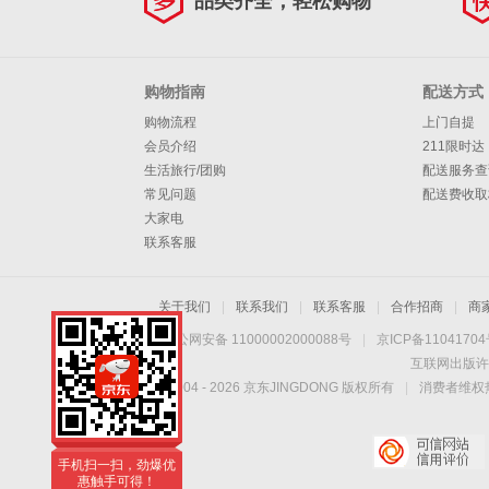
品类齐全，轻松购物
购物指南
配送方式
购物流程
上门自提
会员介绍
211限时达
生活旅行/团购
配送服务查
常见问题
配送费收取
大家电
联系客服
关于我们
|
联系我们
|
联系客服
|
合作招商
|
商
京公网安备 11000002000088号
|
京ICP备1104170
互联网出版许
Copyright © 2004 -
2026
京东JINGDONG 版权所有
|
消费者维权热
手机扫一扫，劲爆优
惠触手可得！
手机扫一扫，劲爆优
惠触手可得！