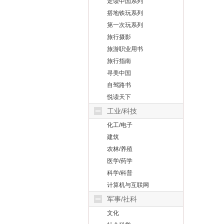
走读中国系列
搭地铁玩系列
第一次玩系列
旅行摄影
旅游职业用书
旅行指南
寻美中国
自驾路书
悦读天下
工业/科技
化工/电子
建筑
农林/养殖
医学/药学
科学/科普
计算机与互联网
军事/社科
文化