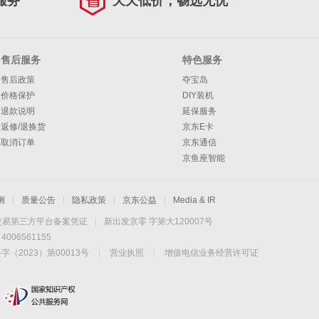
服务
天天低价，畅选无忧
售后服务
特色服务
售后政策
夺宝岛
价格保护
DIY装机
退款说明
延保服务
返修/退换货
京东E卡
取消订单
京东通信
京鱼座智能
测
|
质量公告
|
隐私政策
|
京东公益
|
Media & IR
交易第三方平台备案凭证
|
新出发京零 字第大120007号
06561155
2023）第00013号
|
营业执照
|
增值电信业务经营许可证