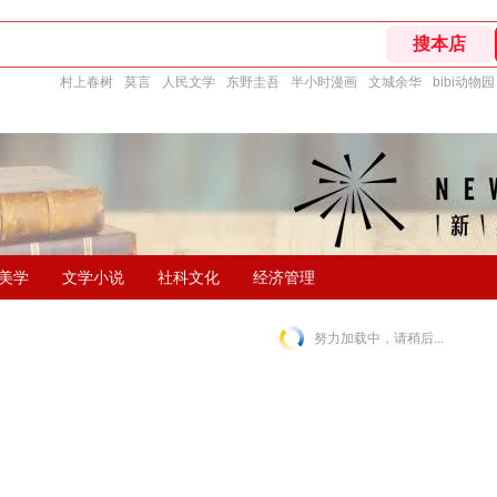
村上春树
莫言
人民文学
东野圭吾
半小时漫画
文城余华
bibi动物园
美学
文学小说
社科文化
经济管理
努力加载中，请稍后...