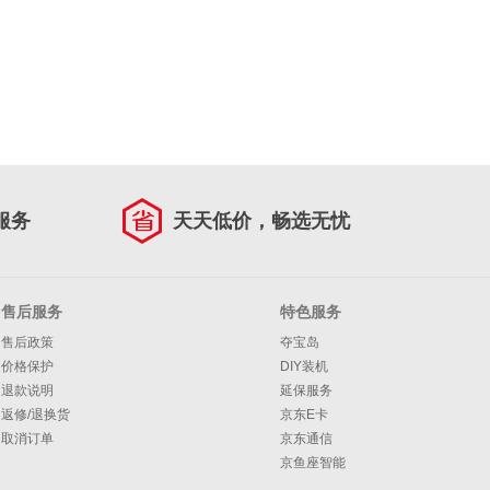
服务
天天低价，畅选无忧
售后服务
特色服务
售后政策
夺宝岛
价格保护
DIY装机
退款说明
延保服务
返修/退换货
京东E卡
取消订单
京东通信
京鱼座智能