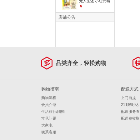
无人生还 小红壳精
次电影改编
装纪念版 外国小说
￥
阿婆 阿加莎代表作
开创童谣、孤岛模式
店铺公告
古典推理不朽名作
午夜文库 大师系列
品类齐全，轻松购物
购物指南
配送方式
购物流程
上门自提
会员介绍
211限时达
生活旅行/团购
配送服务查
常见问题
配送费收取
大家电
联系客服