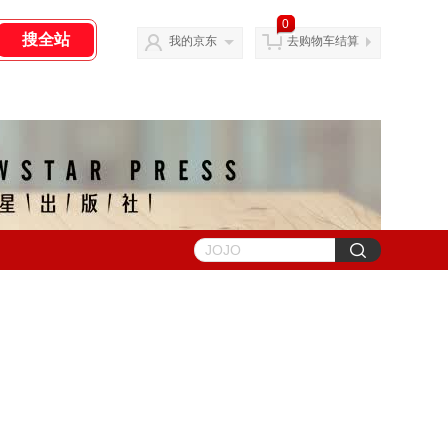
0
我的京东
去购物车结算