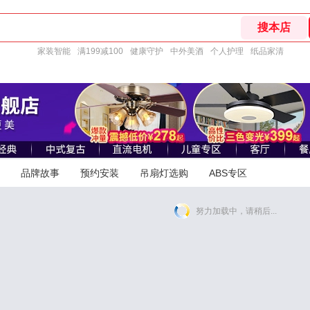
家装智能
满199减100
健康守护
中外美酒
个人护理
纸品家清
品牌故事
预约安装
吊扇灯选购
ABS专区
努力加载中，请稍后...