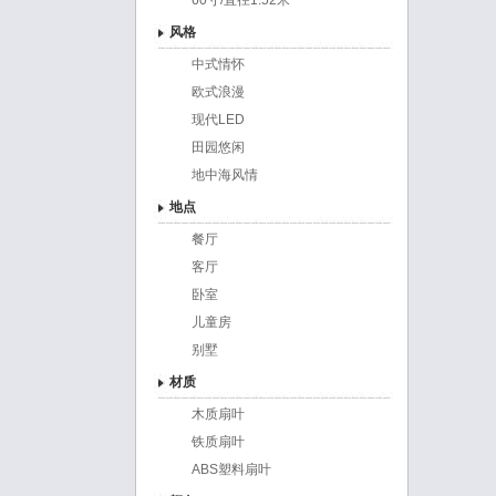
60寸/直径1.52米
风格
中式情怀
欧式浪漫
现代LED
田园悠闲
地中海风情
地点
餐厅
客厅
卧室
儿童房
别墅
材质
木质扇叶
铁质扇叶
ABS塑料扇叶