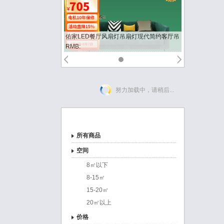
佑家LED餐厅风扇灯吊扇灯现代简约客厅吊
灯风扇卧室电扇灯 哑光白 3档风 55瓦LED
RMB:
42寸
努力加载中，请稍后...
商品分类
所有商品
空间
8㎡以下
8-15㎡
15-20㎡
20㎡以上
价格