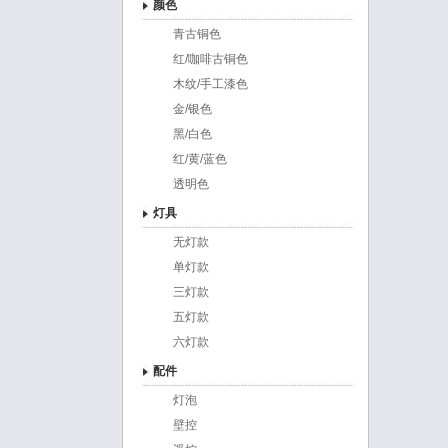
颜色
青古铜色
红/咖啡古铜色
木纹/手工漆色
金/银色
黑/白色
红/黄/蓝色
透明色
灯具
无灯款
单灯款
三灯款
五灯款
六灯款
配件
灯泡
壁控