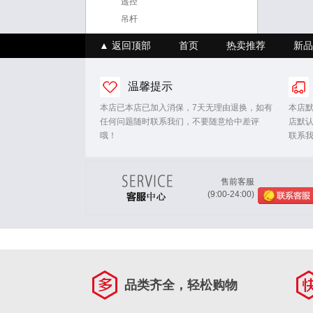
遥控
吊杆
▲ 返回顶部
首页
热卖推荐
新品
温馨提示
本店已本店已加入消保，7天无理由退换，如有
本店
任何问题随时联系我们，不要随意给中差评
店默
哦！
联系
售前客服
(9:00-24:00)
品类齐全，轻松购物