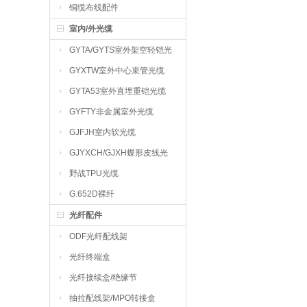
铜缆布线配件
室内/外光缆
GYTA/GYTS室外架空轻铠光
缆
GYXTW室外中心束管光缆
GYTA53室外直埋重铠光缆
GYFTY非金属室外光缆
GJFJH室内软光缆
GJYXCH/GJXH蝶形皮线光
缆
野战TPU光缆
G.652D裸纤
光纤配件
ODF光纤配线架
光纤终端盒
光纤接续盒/绝缘节
抽拉配线架/MPO转接盒