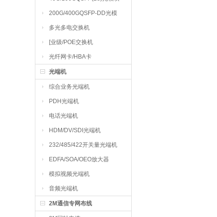
200G/400GQSFP-DD光模
块
多光多电交换机
[业级/POE交换机
光纤网卡/HBA卡
光端机
综合业务光端机
PDH光端机
电话光端机
HDM/DV/SDI光端机
232/485/422开关量光端机
EDFA/SOA/OEO放大器
模拟视频光端机
音频光端机
2M通信专网布线