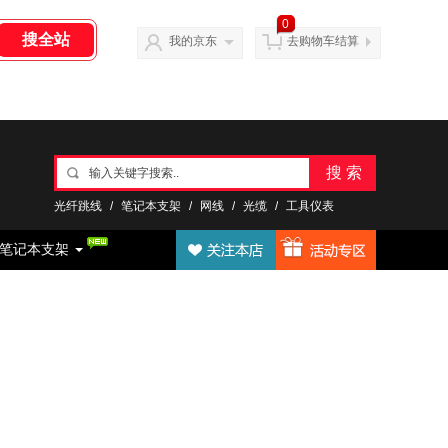
0
我的京东
去购物车结算
搜 索
光纤跳线
/
笔记本支架
/
网线
/
光缆
/
工具仪表
笔记本支架