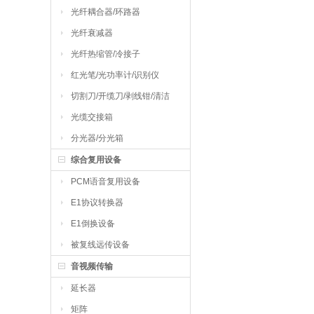
光纤耦合器/环路器
光纤衰减器
光纤热缩管/冷接子
红光笔/光功率计/识别仪
切割刀/开缆刀/剥线钳/清洁
工具
光缆交接箱
分光器/分光箱
综合复用设备
PCM语音复用设备
E1协议转换器
E1倒换设备
被复线远传设备
音视频传输
延长器
矩阵