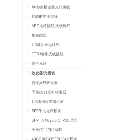
单模/多模铠装光纤跳线
野战航空头跳线
APC光纤跳线/束状尾纤
集束跳线
7.0基站拉远跳线
FTTH蝶形皮线跳线
隐形光纤
收发器/光模块
百兆光纤收发器
千兆/万兆光纤收发器
14/16槽收发器机架
SFP千兆光纤模块
SFP+万兆/25G(SFP28)光纤
模块
千兆/万兆电口模块
40G/100GQSFP(28)光模块