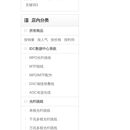
关键词3
店内分类
所有商品
按销量
按人气
按价格
按时间
IDC数据中心系统
MPO光纤跳线
MTP跳线
MPO/MTP配件
DAC铜缆堆叠线
AOC有源光缆
光纤跳线
单模光纤跳线
千兆多模光纤跳线
万兆多模光纤跳线