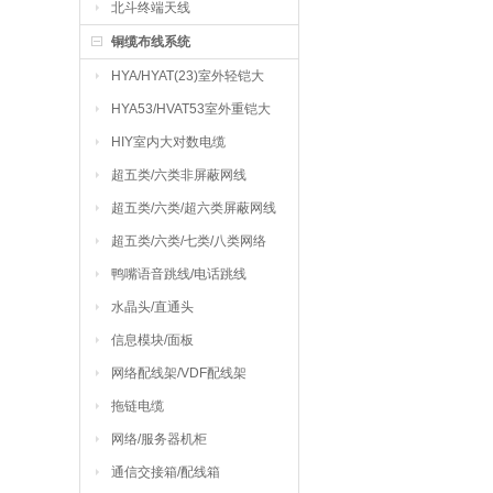
北斗终端天线
铜缆布线系统
HYA/HYAT(23)室外轻铠大
对数电缆
HYA53/HVAT53室外重铠大
对数电缆
HIY室内大对数电缆
超五类/六类非屏蔽网线
超五类/六类/超六类屏蔽网线
超五类/六类/七类/八类网络
跳线
鸭嘴语音跳线/电话跳线
水晶头/直通头
信息模块/面板
网络配线架/VDF配线架
拖链电缆
网络/服务器机柜
通信交接箱/配线箱