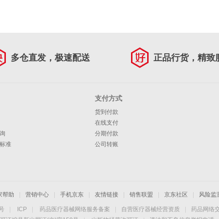
多仓直发，极速配送
正品行货，精致
支付方式
货到付款
在线支付
询
分期付款
标准
公司转账
家帮助
|
营销中心
|
手机京东
|
友情链接
|
销售联盟
|
京东社区
|
风险监
4号
|
ICP
|
药品医疗器械网络服务备案
|
自营医疗器械经营资质
|
药品网络