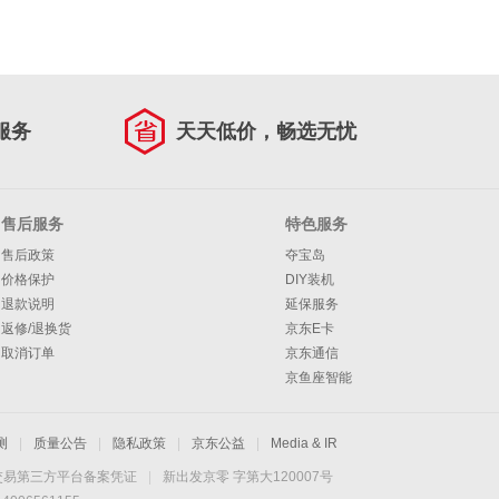
服务
天天低价，畅选无忧
售后服务
特色服务
售后政策
夺宝岛
价格保护
DIY装机
退款说明
延保服务
返修/退换货
京东E卡
取消订单
京东通信
京鱼座智能
测
|
质量公告
|
隐私政策
|
京东公益
|
Media & IR
交易第三方平台备案凭证
|
新出发京零 字第大120007号