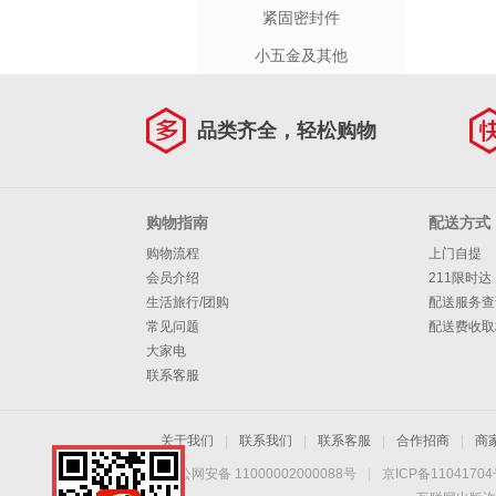
紧固密封件
小五金及其他
品类齐全，轻松购物
购物指南
配送方式
购物流程
上门自提
会员介绍
211限时达
生活旅行/团购
配送服务查
常见问题
配送费收取
大家电
联系客服
关于我们
|
联系我们
|
联系客服
|
合作招商
|
商
京公网安备 11000002000088号
|
京ICP备1104170