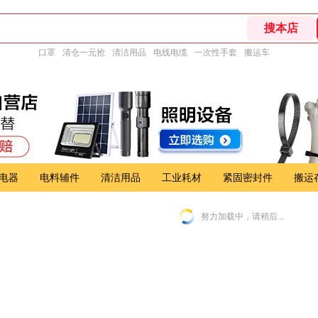
口罩
清仓一元抢
清洁用品
电线电缆
一次性手套
搬运车
电器
电料辅件
清洁用品
工业耗材
紧固密封件
搬运
努力加载中，请稍后...