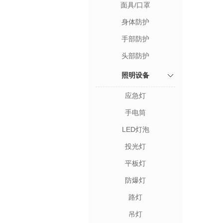
面具/口罩
身体防护
手部防护
头部防护
照明设备
应急灯
手电筒
LED灯泡
投光灯
平板灯
防爆灯
路灯
吊灯