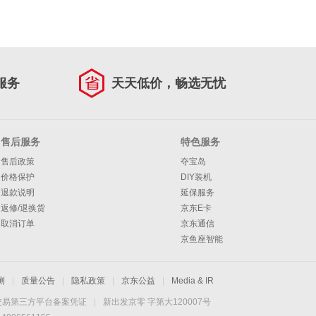
服务
天天低价，畅选无忧
售后服务
特色服务
售后政策
夺宝岛
价格保护
DIY装机
退款说明
延保服务
返修/退换货
京东E卡
取消订单
京东通信
京鱼座智能
测
|
质量公告
|
隐私政策
|
京东公益
|
Media & IR
交易第三方平台备案凭证
|
新出发京零 字第大120007号