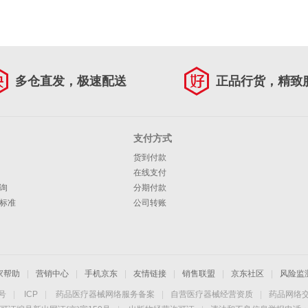
多仓直发，极速配送
正品行货，精致
支付方式
货到付款
在线支付
询
分期付款
标准
公司转账
家帮助
|
营销中心
|
手机京东
|
友情链接
|
销售联盟
|
京东社区
|
风险监
4号
|
ICP
|
药品医疗器械网络服务备案
|
自营医疗器械经营资质
|
药品网络