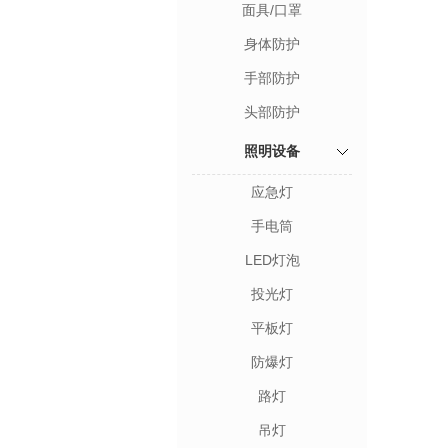
面具/口罩
身体防护
手部防护
头部防护
照明设备
应急灯
手电筒
LED灯泡
投光灯
平板灯
防爆灯
路灯
吊灯