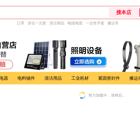
口罩
清仓一元抢
清洁用品
电线电缆
一次性手套
搬运车
电器
电料辅件
清洁用品
工业耗材
紧固密封件
搬运
努力加载中，请稍后...