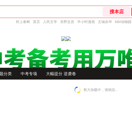
村上春树
莫言
人民文学
东野圭吾
半小时漫画
文城余华
bibi动物园
题分类
中考专项
大幅提分 逆袭卷
努力加载中，请稍后...